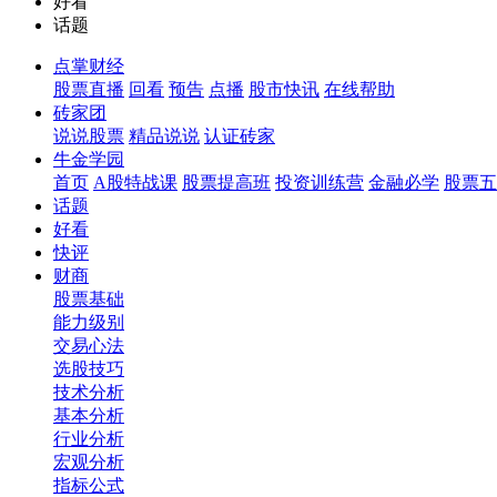
好看
话题
点掌财经
股票直播
回看
预告
点播
股市快讯
在线帮助
砖家团
说说股票
精品说说
认证砖家
牛金学园
首页
A股特战课
股票提高班
投资训练营
金融必学
股票五
话题
好看
快评
财商
股票基础
能力级别
交易心法
选股技巧
技术分析
基本分析
行业分析
宏观分析
指标公式