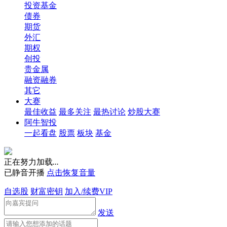
投资基金
债券
期货
外汇
期权
创投
贵金属
融资融券
其它
大赛
最佳收益
最多关注
最热讨论
炒股大赛
阿牛智投
一起看盘
股票
板块
基金
正在努力加载
.
.
.
已静音开播
点击恢复音量
自选股
财富密钥
加入/续费VIP
发送