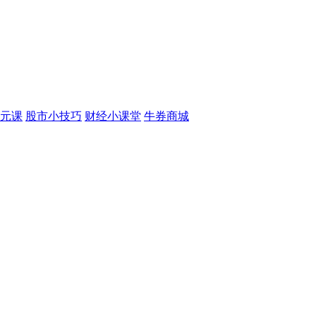
元课
股市小技巧
财经小课堂
牛券商城