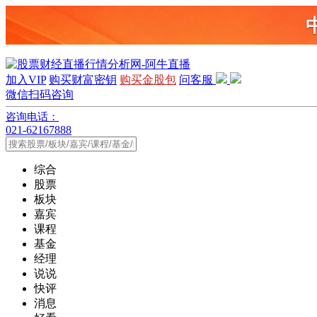
加入VIP
购买财富密钥
购买金股包
问客服
微信扫码咨询
咨询电话：
021-62167888
综合
股票
板块
嘉宾
课程
基金
经理
说说
快评
消息