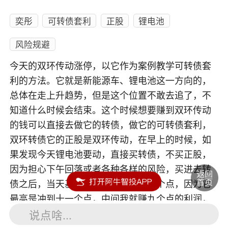
奕彤
可转债套利
正股
锂电池
风险规避
今天的双环传动涨停，以它作为案例教学可转债套
利的方法。它就是新能源车、锂电池这一方向的，
总体在走上升趋势，但是这个位置不敢去追了，不
知道什么时候会结束。这个时候想要赚到双环传动
的钱可以直接去做它的转债，做它的可转债套利，
双环转债它的正股是双环传动，在早上的时候，如
果发现今天锂电池要动，直接买转债，不买正股，
因为担心下午回落或者各种各样的风险，买进去转
债之后，当天基本上就可能是在八九个点，因为它
最高是冲到十一个点，中间我就赚九个点的利润，
说点啥...
然后马上就做一个获利了结。在热点上的可转债大