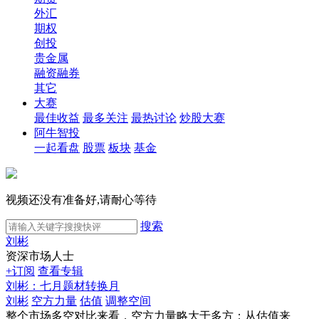
外汇
期权
创投
贵金属
融资融券
其它
大赛
最佳收益
最多关注
最热讨论
炒股大赛
阿牛智投
一起看盘
股票
板块
基金
视频还没有准备好,请耐心等待
搜索
刘彬
资深市场人士
+订阅
查看专辑
刘彬：七月题材转换月
刘彬
空方力量
估值
调整空间
整个市场多空对比来看，空方力量略大于多方；从估值来