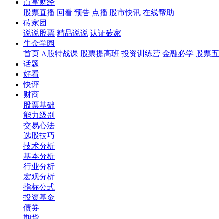
点掌财经
股票直播
回看
预告
点播
股市快讯
在线帮助
砖家团
说说股票
精品说说
认证砖家
牛金学园
首页
A股特战课
股票提高班
投资训练营
金融必学
股票五
话题
好看
快评
财商
股票基础
能力级别
交易心法
选股技巧
技术分析
基本分析
行业分析
宏观分析
指标公式
投资基金
债券
期货