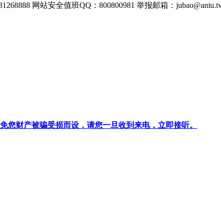
268888
网站安全值班QQ：800800981
举报邮箱：
jubao@aniu.t
针对避免您财产被骗受损而设，请您一旦收到来电，立即接听。