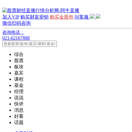
加入VIP
购买财富密钥
购买金股包
问客服
微信扫码咨询
咨询电话：
021-62167888
综合
股票
板块
嘉宾
课程
基金
经理
说说
快评
消息
好看
话题