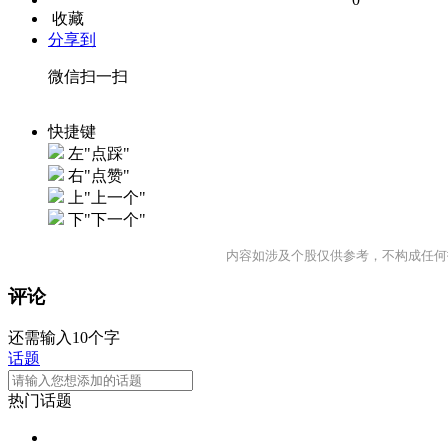
收藏
分享到
微信扫一扫
快捷键
左"点踩"
右"点赞"
上"上一个"
下"下一个"
内容如涉及个股仅供参考，不构成任何
评论
还需输入10个字
话题
热门话题