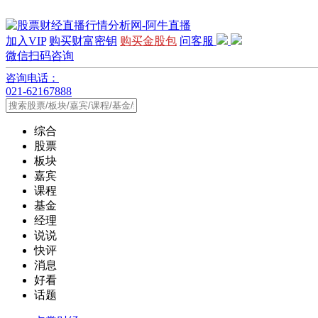
加入VIP
购买财富密钥
购买金股包
问客服
微信扫码咨询
咨询电话：
021-62167888
综合
股票
板块
嘉宾
课程
基金
经理
说说
快评
消息
好看
话题