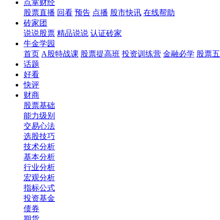
点掌财经
股票直播
回看
预告
点播
股市快讯
在线帮助
砖家团
说说股票
精品说说
认证砖家
牛金学园
首页
A股特战课
股票提高班
投资训练营
金融必学
股票五
话题
好看
快评
财商
股票基础
能力级别
交易心法
选股技巧
技术分析
基本分析
行业分析
宏观分析
指标公式
投资基金
债券
期货