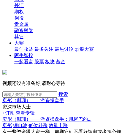
外汇
期权
创投
贵金属
融资融券
其它
大赛
最佳收益
最多关注
最热讨论
炒股大赛
阿牛智投
一起看盘
股票
板块
基金
视频还没有准备好,请耐心等待
搜索
奕彤（珊珊）——游资操盘手
资深市场人士
+订阅
查看专辑
奕彤（珊珊）——游资操盘手：甩尾巴的...
奕彤
锂电池
低位补涨
放量上涨
有一些资金跟大家一样，前期它们不看好锂电或者担心锂