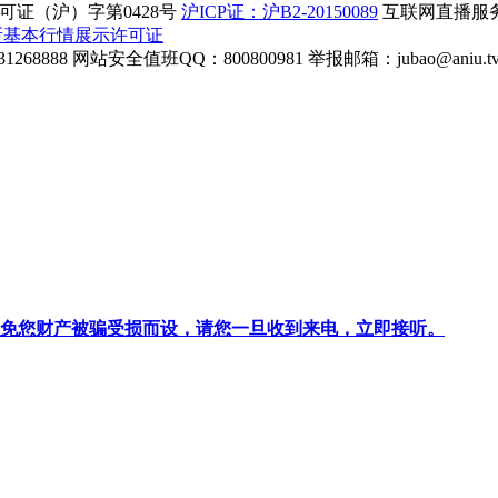
证（沪）字第0428号
沪ICP证：沪B2-20150089
互联网直播服务企
所基本行情展示许可证
268888
网站安全值班QQ：800800981
举报邮箱：
jubao@aniu.t
针对避免您财产被骗受损而设，请您一旦收到来电，立即接听。