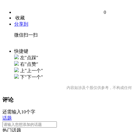
0
收藏
分享到
微信扫一扫
快捷键
左"点踩"
右"点赞"
上"上一个"
下"下一个"
内容如涉及个股仅供参考，不构成任何
评论
还需输入10个字
话题
热门话题