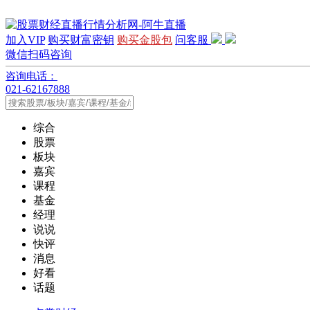
加入VIP
购买财富密钥
购买金股包
问客服
微信扫码咨询
咨询电话：
021-62167888
综合
股票
板块
嘉宾
课程
基金
经理
说说
快评
消息
好看
话题