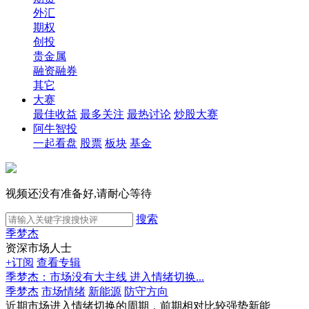
外汇
期权
创投
贵金属
融资融券
其它
大赛
最佳收益
最多关注
最热讨论
炒股大赛
阿牛智投
一起看盘
股票
板块
基金
视频还没有准备好,请耐心等待
搜索
季梦杰
资深市场人士
+订阅
查看专辑
季梦杰：市场没有大主线 进入情绪切换...
季梦杰
市场情绪
新能源
防守方向
近期市场进入情绪切换的周期，前期相对比较强势新能