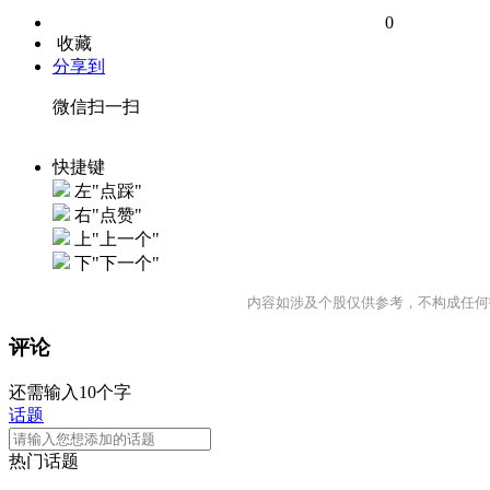
0
收藏
分享到
微信扫一扫
快捷键
左"点踩"
右"点赞"
上"上一个"
下"下一个"
内容如涉及个股仅供参考，不构成任何
评论
还需输入10个字
话题
热门话题