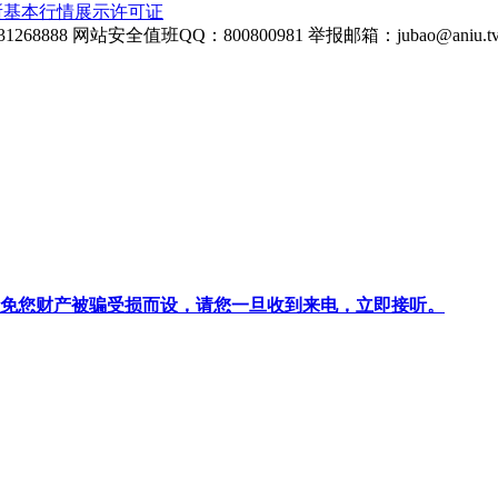
所基本行情展示许可证
268888
网站安全值班QQ：800800981
举报邮箱：
jubao@aniu.t
针对避免您财产被骗受损而设，请您一旦收到来电，立即接听。