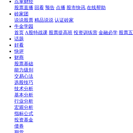
点掌财经
股票直播
回看
预告
点播
股市快讯
在线帮助
砖家团
说说股票
精品说说
认证砖家
牛金学园
首页
A股特战课
股票提高班
投资训练营
金融必学
股票五
话题
好看
快评
财商
股票基础
能力级别
交易心法
选股技巧
技术分析
基本分析
行业分析
宏观分析
指标公式
投资基金
债券
期货