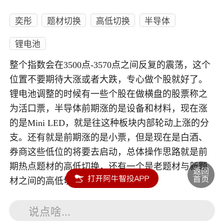
奕彤
题材切换
高低切换
半导体
锂电池
整个指数会在3500点-3570点之间反复的震荡，这个
位置不要期待大涨或者大跌，专心做个股就好了。
锂电池调整的时候有一些个股在做横盘的股票称之
为活口票，半导体前期涨的是设备和材料，现在涨
的是Mini LED，就是往这种板块内部轮动上涨的分
支。还有就是前期涨的是小票，但是现在是白酒、
券商这些低位的将要去启动，总体操作思路就是前
期热点题材的高低切换，还有一个是老题材与新题
材之间的高低切换。
说点啥...
内容如涉及个股仅供参考，不构成任何投资建议！投资风险自负。
投资有风险，入市须谨慎。