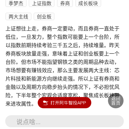
季梦杰
上证指数
券商
成长板块
两大主线
创业板
上证想往上走，券商一定要动，而且券商一直处于
低位，一旦发力，整个指数可能要上一个台阶，所
以指数前期持续考验三千五之后，持续堆量。昨天
券商板块放量走强，意味着上证和创业板要上一个
台阶。但市场不能指望钢铁之类的周期品种去动，
市场想要有赚钱效应，那么主要发展两大主线：芯
片科技和新能源方向继续走强。所以上证有券商和
金融以及周期方向稳步抬头的情况下，不必担忧风
险，下半年整个宏观会适度宽松，聚焦成长板块带
来进攻属性。
说点啥...
内容如涉及个股仅供参考，不构成任何投资建议！投资风险自负。
投资有风险，入市须谨慎。