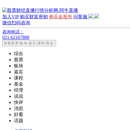
加入VIP
购买财富密钥
购买金股包
问客服
微信扫码咨询
咨询电话：
021-62167888
综合
股票
板块
嘉宾
课程
基金
经理
说说
快评
消息
好看
话题