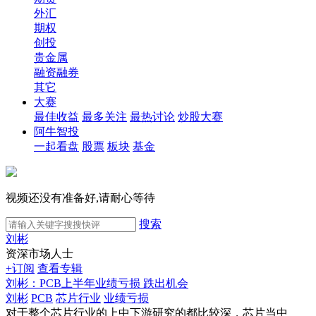
外汇
期权
创投
贵金属
融资融券
其它
大赛
最佳收益
最多关注
最热讨论
炒股大赛
阿牛智投
一起看盘
股票
板块
基金
视频还没有准备好,请耐心等待
搜索
刘彬
资深市场人士
+订阅
查看专辑
刘彬：PCB上半年业绩亏损 跌出机会
刘彬
PCB
芯片行业
业绩亏损
对于整个芯片行业的上中下游研究的都比较深，芯片当中