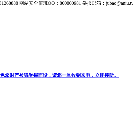
268888
网站安全值班QQ：800800981
举报邮箱：
jubao@aniu.t
针对避免您财产被骗受损而设，请您一旦收到来电，立即接听。