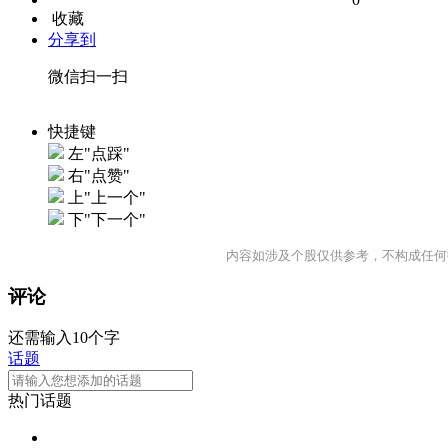
收藏
分享到
微信扫一扫
快捷键
左"点踩"
右"点赞"
上"上一个"
下"下一个"
内容如涉及个股仅供参考，不构成任何
评论
还需输入10个字
话题
热门话题