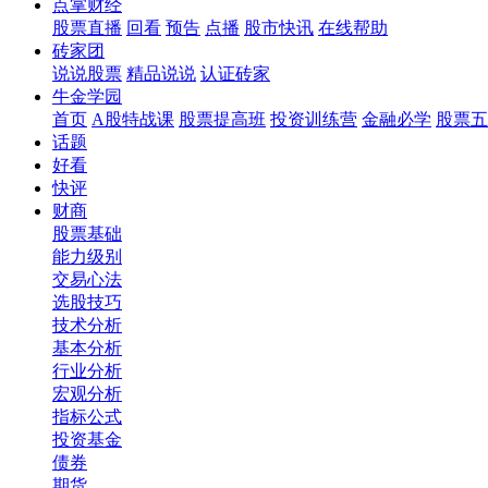
点掌财经
股票直播
回看
预告
点播
股市快讯
在线帮助
砖家团
说说股票
精品说说
认证砖家
牛金学园
首页
A股特战课
股票提高班
投资训练营
金融必学
股票五
话题
好看
快评
财商
股票基础
能力级别
交易心法
选股技巧
技术分析
基本分析
行业分析
宏观分析
指标公式
投资基金
债券
期货