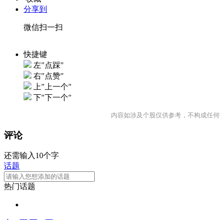
分享到
微信扫一扫
快捷键
左"点踩"
右"点赞"
上"上一个"
下"下一个"
内容如涉及个股仅供参考，不构成任何
评论
还需输入10个字
话题
热门话题