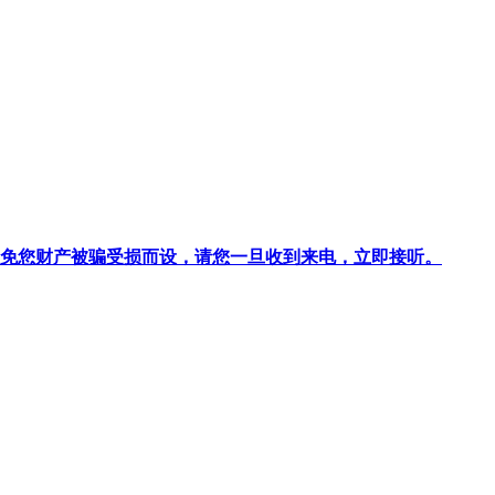
针对避免您财产被骗受损而设，请您一旦收到来电，立即接听。