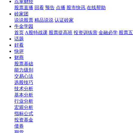
点掌财经
股票直播
回看
预告
点播
股市快讯
在线帮助
砖家团
说说股票
精品说说
认证砖家
牛金学园
首页
A股特战课
股票提高班
投资训练营
金融必学
股票五
话题
好看
快评
财商
股票基础
能力级别
交易心法
选股技巧
技术分析
基本分析
行业分析
宏观分析
指标公式
投资基金
债券
期货