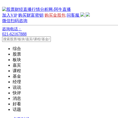
加入VIP
购买财富密钥
购买金股包
问客服
微信扫码咨询
咨询电话：
021-62167888
综合
股票
板块
嘉宾
课程
基金
经理
说说
快评
消息
好看
话题