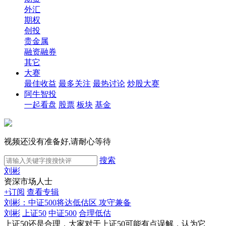
外汇
期权
创投
贵金属
融资融券
其它
大赛
最佳收益
最多关注
最热讨论
炒股大赛
阿牛智投
一起看盘
股票
板块
基金
视频还没有准备好,请耐心等待
搜索
刘彬
资深市场人士
+订阅
查看专辑
刘彬：中证500将达低估区 攻守兼备
刘彬
上证50
中证500
合理低估
上证50还是合理，大家对于上证50可能有点误解，认为它