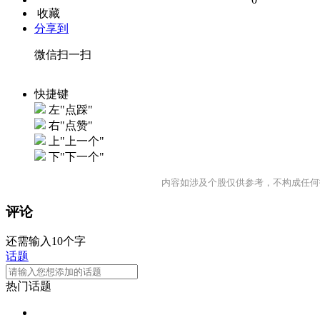
收藏
分享到
微信扫一扫
快捷键
左"点踩"
右"点赞"
上"上一个"
下"下一个"
内容如涉及个股仅供参考，不构成任何
评论
还需输入10个字
话题
热门话题