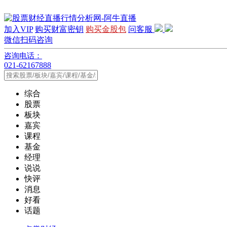
加入VIP
购买财富密钥
购买金股包
问客服
微信扫码咨询
咨询电话：
021-62167888
综合
股票
板块
嘉宾
课程
基金
经理
说说
快评
消息
好看
话题