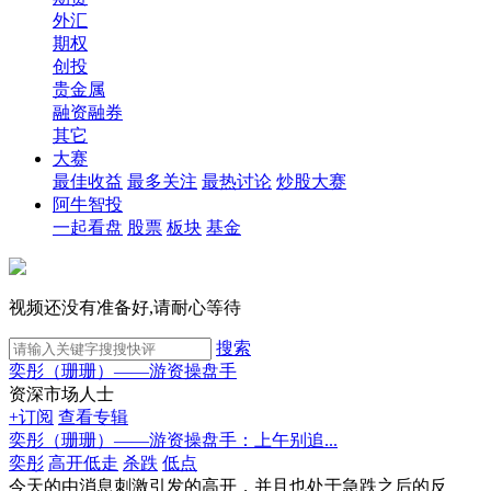
外汇
期权
创投
贵金属
融资融券
其它
大赛
最佳收益
最多关注
最热讨论
炒股大赛
阿牛智投
一起看盘
股票
板块
基金
视频还没有准备好,请耐心等待
搜索
奕彤（珊珊）——游资操盘手
资深市场人士
+订阅
查看专辑
奕彤（珊珊）——游资操盘手：上午别追...
奕彤
高开低走
杀跌
低点
今天的由消息刺激引发的高开，并且也处于急跌之后的反