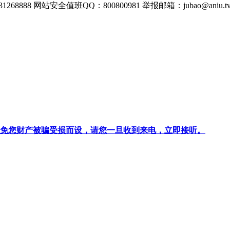
268888
网站安全值班QQ：800800981
举报邮箱：
jubao@aniu.t
针对避免您财产被骗受损而设，请您一旦收到来电，立即接听。