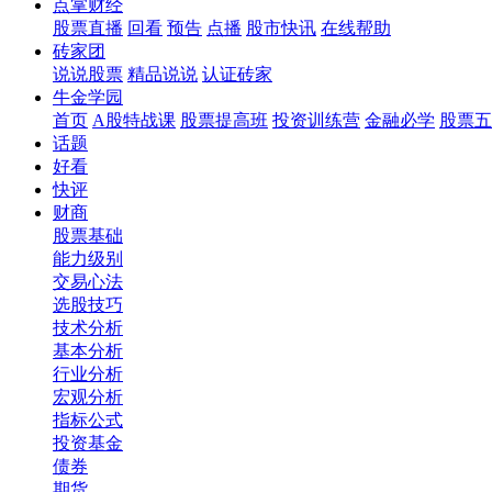
点掌财经
股票直播
回看
预告
点播
股市快讯
在线帮助
砖家团
说说股票
精品说说
认证砖家
牛金学园
首页
A股特战课
股票提高班
投资训练营
金融必学
股票五
话题
好看
快评
财商
股票基础
能力级别
交易心法
选股技巧
技术分析
基本分析
行业分析
宏观分析
指标公式
投资基金
债券
期货