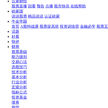
点掌财经
股票直播
回看
预告
点播
股市快讯
在线帮助
砖家团
说说股票
精品说说
认证砖家
牛金学园
首页
A股特战课
股票提高班
投资训练营
金融必学
股票五
话题
好看
快评
财商
股票基础
能力级别
交易心法
选股技巧
技术分析
基本分析
行业分析
宏观分析
指标公式
投资基金
债券
期货