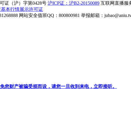
证（沪）字第0428号
沪ICP证：沪B2-20150089
互联网直播服务企
所基本行情展示许可证
268888
网站安全值班QQ：800800981
举报邮箱：
jubao@aniu.t
针对避免您财产被骗受损而设，请您一旦收到来电，立即接听。