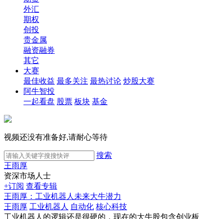
外汇
期权
创投
贵金属
融资融券
其它
大赛
最佳收益
最多关注
最热讨论
炒股大赛
阿牛智投
一起看盘
股票
板块
基金
视频还没有准备好,请耐心等待
搜索
王雨厚
资深市场人士
+订阅
查看专辑
王雨厚：工业机器人未来大牛潜力
王雨厚
工业机器人
自动化
核心科技
工业机器人的逻辑还是很硬的，现在的大牛股包含创业板