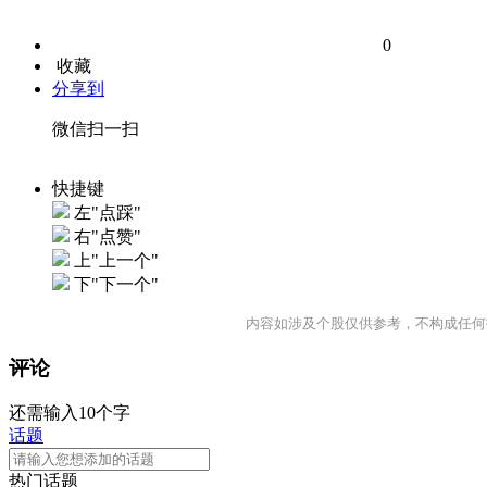
0
收藏
分享到
微信扫一扫
快捷键
左"点踩"
右"点赞"
上"上一个"
下"下一个"
内容如涉及个股仅供参考，不构成任何
评论
还需输入10个字
话题
热门话题