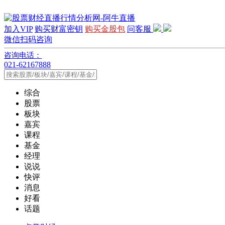
加入VIP
购买财富密钥
购买金股包
问客服
微信扫码咨询
咨询电话：
021-62167888
综合
股票
板块
嘉宾
课程
基金
经理
说说
快评
消息
好看
话题