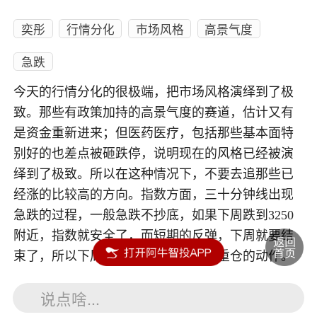
奕彤
行情分化
市场风格
高景气度
急跌
今天的行情分化的很极端，把市场风格演绎到了极
致。那些有政策加持的高景气度的赛道，估计又有
是资金重新进来；但医药医疗，包括那些基本面特
别好的也差点被砸跌停，说明现在的风格已经被演
绎到了极致。所以在这种情况下，不要去追那些已
经涨的比较高的方向。指数方面，三十分钟线出现
急跌的过程，一般急跌不抄底，如果下周跌到3250
附近，指数就安全了，而短期的反弹，下周就要结
束了，所以下周二之前不要做补仓或重仓的动作。
说点啥...
内容如涉及个股仅供参考，不构成任何投资建议！投资风险自负。
投资有风险，入市须谨慎。