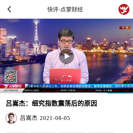
快评-点掌财经
吕嵩杰：细究指数震荡后的原因
吕嵩杰
2021-08-05