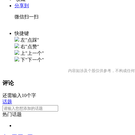
分享到
微信扫一扫
快捷键
左"点踩"
右"点赞"
上"上一个"
下"下一个"
内容如涉及个股仅供参考，不构成任何
评论
还需输入10个字
话题
热门话题