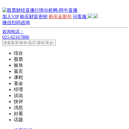
加入VIP
购买财富密钥
购买金股包
问客服
微信扫码咨询
咨询电话：
021-62167888
综合
股票
板块
嘉宾
课程
基金
经理
说说
快评
消息
好看
话题