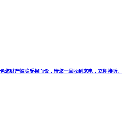
针对避免您财产被骗受损而设，请您一旦收到来电，立即接听。