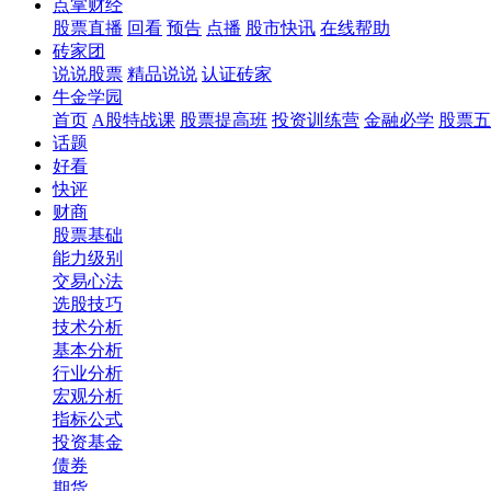
点掌财经
股票直播
回看
预告
点播
股市快讯
在线帮助
砖家团
说说股票
精品说说
认证砖家
牛金学园
首页
A股特战课
股票提高班
投资训练营
金融必学
股票五
话题
好看
快评
财商
股票基础
能力级别
交易心法
选股技巧
技术分析
基本分析
行业分析
宏观分析
指标公式
投资基金
债券
期货