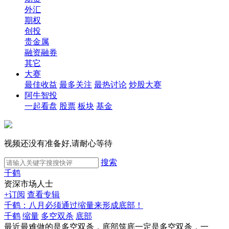
外汇
期权
创投
贵金属
融资融券
其它
大赛
最佳收益
最多关注
最热讨论
炒股大赛
阿牛智投
一起看盘
股票
板块
基金
视频还没有准备好,请耐心等待
搜索
千鹤
资深市场人士
+订阅
查看专辑
千鹤：八月必须通过缩量来形成底部！
千鹤
缩量
多空双杀
底部
最近最难做的是多空双杀，底部筑底一定是多空双杀，一