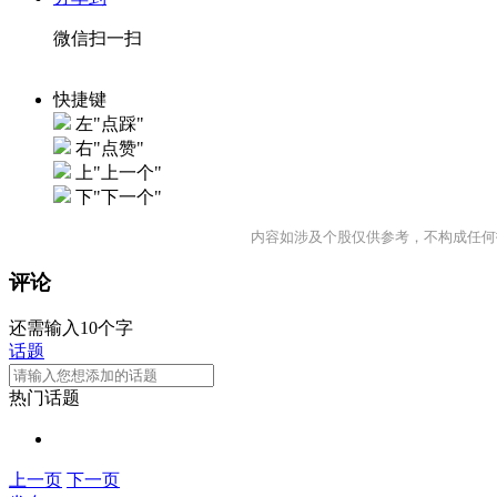
微信扫一扫
快捷键
左"点踩"
右"点赞"
上"上一个"
下"下一个"
内容如涉及个股仅供参考，不构成任何
评论
还需输入10个字
话题
热门话题
上一页
下一页