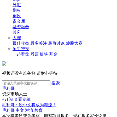
外汇
期权
创投
贵金属
融资融券
其它
大赛
最佳收益
最多关注
最热讨论
炒股大赛
阿牛智投
一起看盘
股票
板块
基金
视频还没有准备好,请耐心等待
搜索
毛利哥
资深市场人士
+订阅
查看专辑
毛利哥：说中文将成为潮流！
毛利哥
中文
潮流
教育
本次将考试变为考察，调整项目很多。现在很多家长说坚