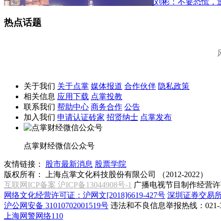
刘彬：不要恐慌，
热点话题
关于我们
关于点掌
媒体报道
合作伙伴
隐私政策
相关信息
应用下载
点掌投教
联系我们
帮助中心
商务合作
公告
加入我们
申请认证砖家
招贤纳士
点掌发布
点掌财经微信公众号
友情链接：
股市最新消息
股票学院
版权所有：
上海点掌文化科技股份有限公司 （2012-2022）
互联网ICP备案 沪ICP备13044908号-1
广播电视节目制作经营许可
网络文化经营许可证：沪网文[2018]6619-427号
深圳证券交易
沪公网安备 31010702001519号
违法和不良信息举报热线：021-31
上海网警网络110