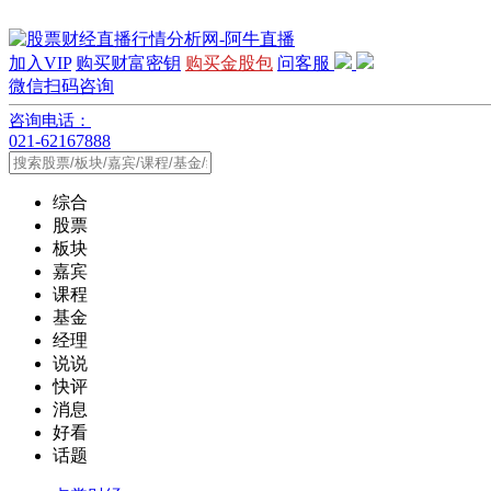
加入VIP
购买财富密钥
购买金股包
问客服
微信扫码咨询
咨询电话：
021-62167888
综合
股票
板块
嘉宾
课程
基金
经理
说说
快评
消息
好看
话题