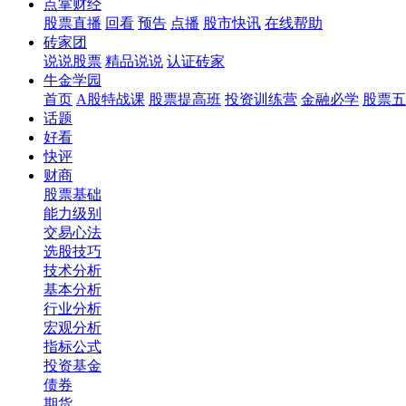
点掌财经
股票直播
回看
预告
点播
股市快讯
在线帮助
砖家团
说说股票
精品说说
认证砖家
牛金学园
首页
A股特战课
股票提高班
投资训练营
金融必学
股票五
话题
好看
快评
财商
股票基础
能力级别
交易心法
选股技巧
技术分析
基本分析
行业分析
宏观分析
指标公式
投资基金
债券
期货