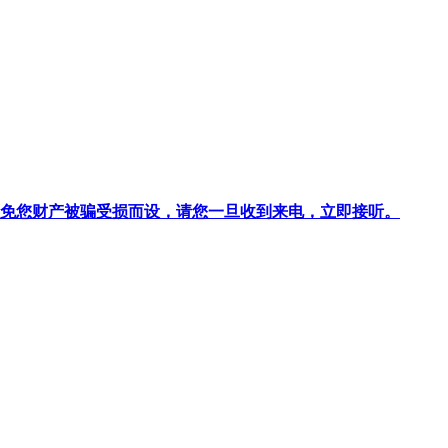
针对避免您财产被骗受损而设，请您一旦收到来电，立即接听。