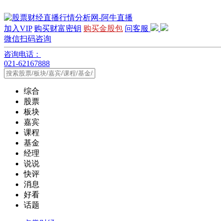
加入VIP
购买财富密钥
购买金股包
问客服
微信扫码咨询
咨询电话：
021-62167888
综合
股票
板块
嘉宾
课程
基金
经理
说说
快评
消息
好看
话题