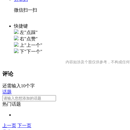
微信扫一扫
快捷键
左"点踩"
右"点赞"
上"上一个"
下"下一个"
内容如涉及个股仅供参考，不构成任何
评论
还需输入10个字
话题
热门话题
上一页
下一页