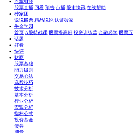
点掌财经
股票直播
回看
预告
点播
股市快讯
在线帮助
砖家团
说说股票
精品说说
认证砖家
牛金学园
首页
A股特战课
股票提高班
投资训练营
金融必学
股票五
话题
好看
快评
财商
股票基础
能力级别
交易心法
选股技巧
技术分析
基本分析
行业分析
宏观分析
指标公式
投资基金
债券
期货