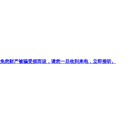
针对避免您财产被骗受损而设，请您一旦收到来电，立即接听。