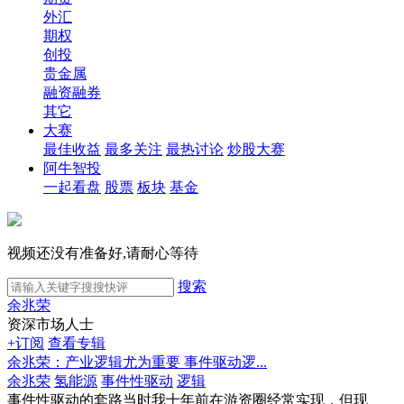
外汇
期权
创投
贵金属
融资融券
其它
大赛
最佳收益
最多关注
最热讨论
炒股大赛
阿牛智投
一起看盘
股票
板块
基金
视频还没有准备好,请耐心等待
搜索
余兆荣
资深市场人士
+订阅
查看专辑
余兆荣：产业逻辑尤为重要 事件驱动逻...
余兆荣
氢能源
事件性驱动
逻辑
事件性驱动的套路当时我十年前在游资圈经常实现，但现