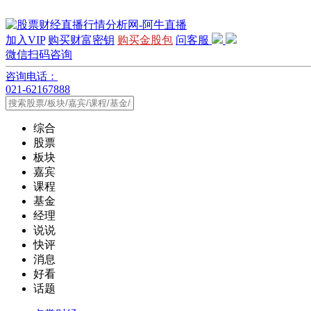
加入VIP
购买财富密钥
购买金股包
问客服
微信扫码咨询
咨询电话：
021-62167888
综合
股票
板块
嘉宾
课程
基金
经理
说说
快评
消息
好看
话题