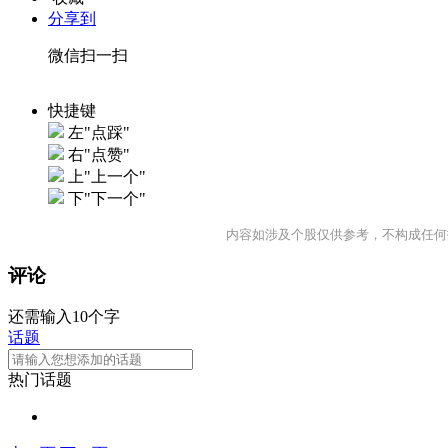
分享到
微信扫一扫
快捷键
左"点踩"
右"点赞"
上"上一个"
下"下一个"
内容如涉及个股仅供参考，不构成任何
评论
还需输入10个字
话题
热门话题