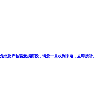
针对避免您财产被骗受损而设，请您一旦收到来电，立即接听。