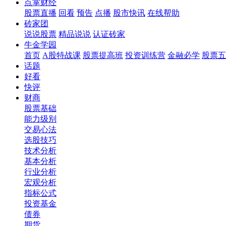
点掌财经
股票直播
回看
预告
点播
股市快讯
在线帮助
砖家团
说说股票
精品说说
认证砖家
牛金学园
首页
A股特战课
股票提高班
投资训练营
金融必学
股票五
话题
好看
快评
财商
股票基础
能力级别
交易心法
选股技巧
技术分析
基本分析
行业分析
宏观分析
指标公式
投资基金
债券
期货