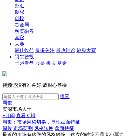
外汇
期权
创投
贵金属
融资融券
其它
大赛
最佳收益
最多关注
最热讨论
炒股大赛
阿牛智投
一起看盘
股票
板块
基金
视频还没有准备好,请耐心等待
搜索
周俊
资深市场人士
+订阅
查看专辑
周俊：市场风格切换，显现盘面特征
周俊
市场研判
风格转换
盘面特征
最近的市场有略微的风格转换，这次的转换不是大小票之