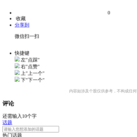
0
收藏
分享到
微信扫一扫
快捷键
左"点踩"
右"点赞"
上"上一个"
下"下一个"
内容如涉及个股仅供参考，不构成任何
评论
还需输入10个字
话题
热门话题