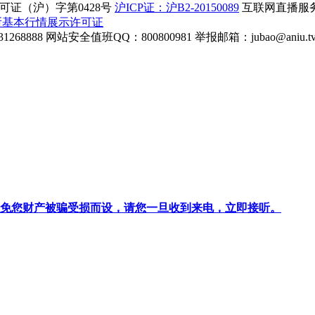
证（沪）字第0428号
沪ICP证：沪B2-20150089
互联网直播服务企
所基本行情展示许可证
268888
网站安全值班QQ：800800981
举报邮箱：
jubao@aniu.t
针对避免您财产被骗受损而设，请您一旦收到来电，立即接听。