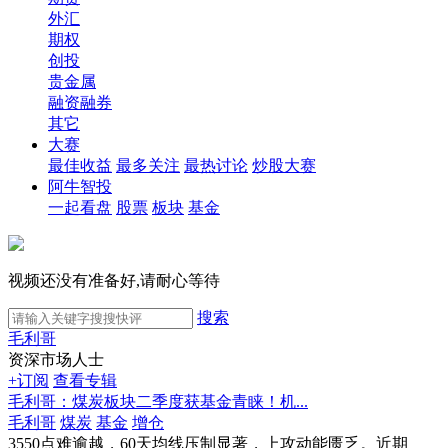
外汇
期权
创投
贵金属
融资融券
其它
大赛
最佳收益
最多关注
最热讨论
炒股大赛
阿牛智投
一起看盘
股票
板块
基金
视频还没有准备好,请耐心等待
搜索
毛利哥
资深市场人士
+订阅
查看专辑
毛利哥：煤炭板块二季度获基金青睐！机...
毛利哥
煤炭
基金
增仓
3550点难逾越，60天均线压制显著，上攻动能匮乏。近期