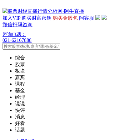
加入VIP
购买财富密钥
购买金股包
问客服
微信扫码咨询
咨询电话：
021-62167888
综合
股票
板块
嘉宾
课程
基金
经理
说说
快评
消息
好看
话题