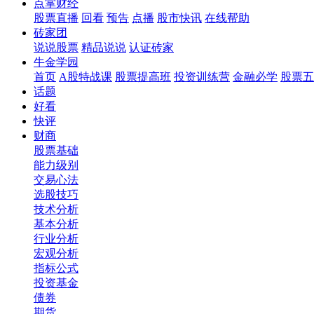
点掌财经
股票直播
回看
预告
点播
股市快讯
在线帮助
砖家团
说说股票
精品说说
认证砖家
牛金学园
首页
A股特战课
股票提高班
投资训练营
金融必学
股票五
话题
好看
快评
财商
股票基础
能力级别
交易心法
选股技巧
技术分析
基本分析
行业分析
宏观分析
指标公式
投资基金
债券
期货