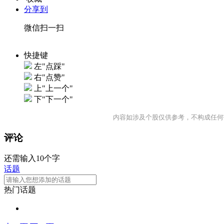
分享到
微信扫一扫
快捷键
左"点踩"
右"点赞"
上"上一个"
下"下一个"
内容如涉及个股仅供参考，不构成任何
评论
还需输入10个字
话题
热门话题