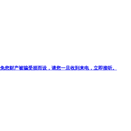
针对避免您财产被骗受损而设，请您一旦收到来电，立即接听。