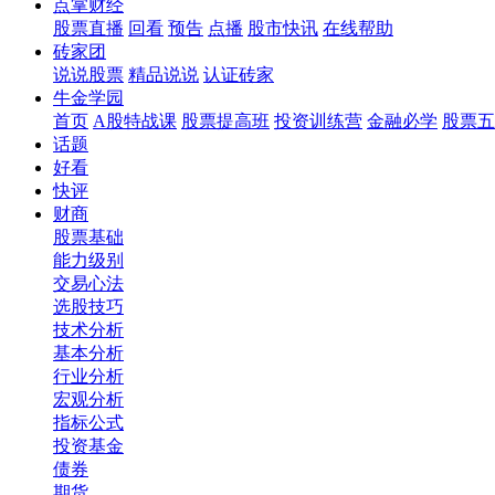
点掌财经
股票直播
回看
预告
点播
股市快讯
在线帮助
砖家团
说说股票
精品说说
认证砖家
牛金学园
首页
A股特战课
股票提高班
投资训练营
金融必学
股票五
话题
好看
快评
财商
股票基础
能力级别
交易心法
选股技巧
技术分析
基本分析
行业分析
宏观分析
指标公式
投资基金
债券
期货