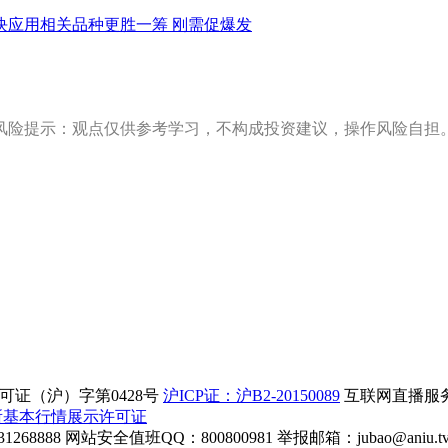
块应用相关品种更胜一筹 刚需促爆发
风险提示：观点仅供参考学习，不构成投资建议，操作风险自担
证（沪）字第0428号
沪ICP证：沪B2-20150089
互联网直播服务企
所基本行情展示许可证
268888
网站安全值班QQ：800800981
举报邮箱：
jubao@aniu.t