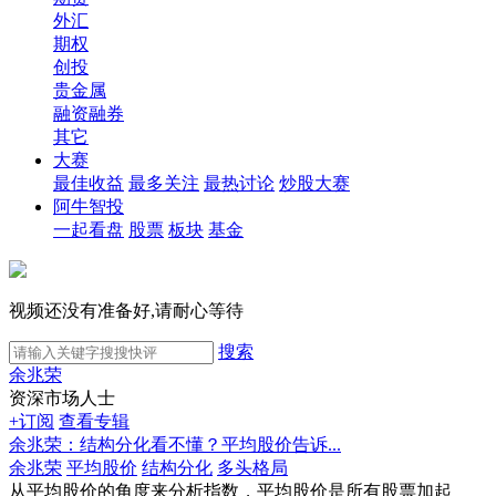
外汇
期权
创投
贵金属
融资融券
其它
大赛
最佳收益
最多关注
最热讨论
炒股大赛
阿牛智投
一起看盘
股票
板块
基金
视频还没有准备好,请耐心等待
搜索
余兆荣
资深市场人士
+订阅
查看专辑
余兆荣：结构分化看不懂？平均股价告诉...
余兆荣
平均股价
结构分化
多头格局
从平均股价的角度来分析指数，平均股价是所有股票加起