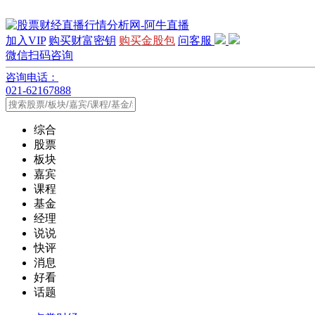
加入VIP
购买财富密钥
购买金股包
问客服
微信扫码咨询
咨询电话：
021-62167888
综合
股票
板块
嘉宾
课程
基金
经理
说说
快评
消息
好看
话题