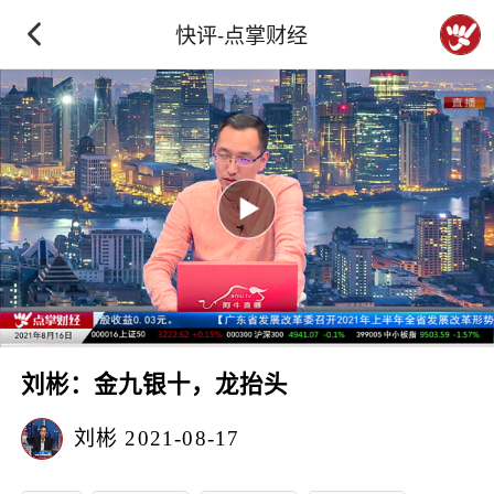
快评-点掌财经
刘彬：金九银十，龙抬头
刘彬
2021-08-17