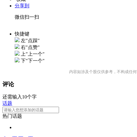
分享到
微信扫一扫
快捷键
左"点踩"
右"点赞"
上"上一个"
下"下一个"
内容如涉及个股仅供参考，不构成任何
评论
还需输入10个字
话题
热门话题