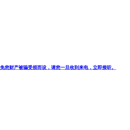
针对避免您财产被骗受损而设，请您一旦收到来电，立即接听。