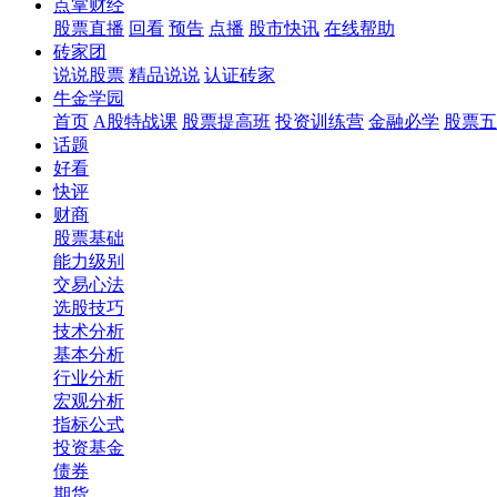
点掌财经
股票直播
回看
预告
点播
股市快讯
在线帮助
砖家团
说说股票
精品说说
认证砖家
牛金学园
首页
A股特战课
股票提高班
投资训练营
金融必学
股票五
话题
好看
快评
财商
股票基础
能力级别
交易心法
选股技巧
技术分析
基本分析
行业分析
宏观分析
指标公式
投资基金
债券
期货