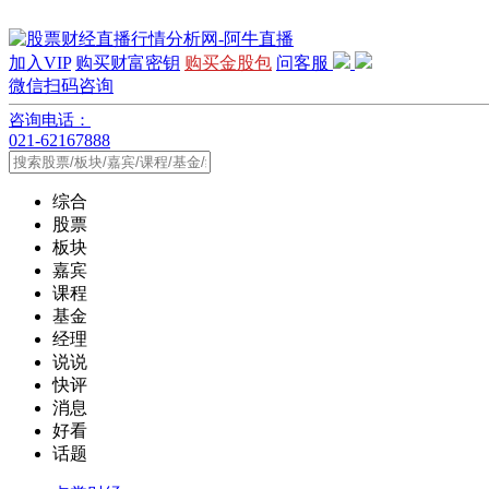
加入VIP
购买财富密钥
购买金股包
问客服
微信扫码咨询
咨询电话：
021-62167888
综合
股票
板块
嘉宾
课程
基金
经理
说说
快评
消息
好看
话题