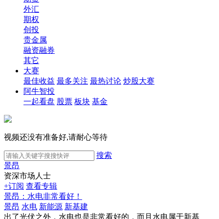
外汇
期权
创投
贵金属
融资融券
其它
大赛
最佳收益
最多关注
最热讨论
炒股大赛
阿牛智投
一起看盘
股票
板块
基金
视频还没有准备好,请耐心等待
搜索
景昂
资深市场人士
+订阅
查看专辑
景昂：水电非常看好！
景昂
水电
新能源
新基建
出了光伏之外，水电也是非常看好的，而且水电属于新基