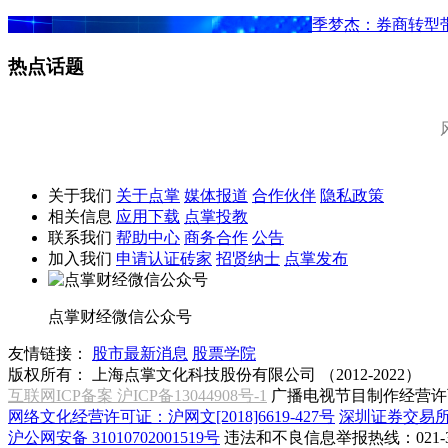
季梦杰：券商转型
热点话题
关于我们
关于点掌
媒体报道
合作伙伴
隐私政策
相关信息
应用下载
点掌投教
联系我们
帮助中心
商务合作
公告
加入我们
申请认证砖家
招贤纳士
点掌发布
点掌财经微信公众号
友情链接：
股市最新消息
股票学院
版权所有：
上海点掌文化科技股份有限公司 （2012-2022）
互联网ICP备案 沪ICP备13044908号-1
广播电视节目制作经营许可
网络文化经营许可证：沪网文[2018]6619-427号
深圳证券交易
沪公网安备 31010702001519号
违法和不良信息举报热线：021-31