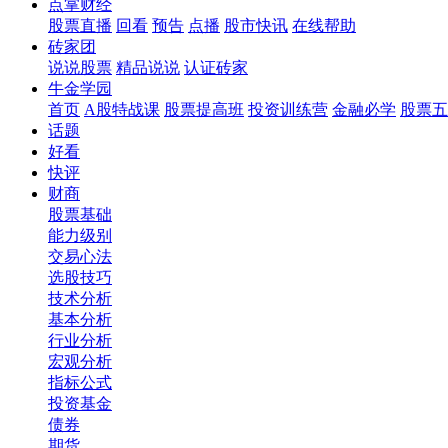
点掌财经
股票直播
回看
预告
点播
股市快讯
在线帮助
砖家团
说说股票
精品说说
认证砖家
牛金学园
首页
A股特战课
股票提高班
投资训练营
金融必学
股票五
话题
好看
快评
财商
股票基础
能力级别
交易心法
选股技巧
技术分析
基本分析
行业分析
宏观分析
指标公式
投资基金
债券
期货