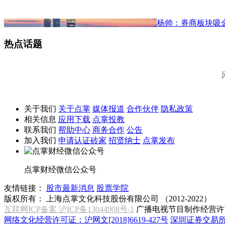
杨帅：券商板块吸
热点话题
关于我们
关于点掌
媒体报道
合作伙伴
隐私政策
相关信息
应用下载
点掌投教
联系我们
帮助中心
商务合作
公告
加入我们
申请认证砖家
招贤纳士
点掌发布
点掌财经微信公众号
友情链接：
股市最新消息
股票学院
版权所有：
上海点掌文化科技股份有限公司 （2012-2022）
互联网ICP备案 沪ICP备13044908号-1
广播电视节目制作经营许可
网络文化经营许可证：沪网文[2018]6619-427号
深圳证券交易