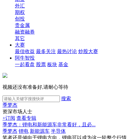
外汇
期权
创投
贵金属
融资融券
其它
大赛
最佳收益
最多关注
最热讨论
炒股大赛
阿牛智投
一起看盘
股票
板块
基金
视频还没有准备好,请耐心等待
搜索
季梦杰
资深市场人士
+订阅
查看专辑
季梦杰：锂电和新能源车非常看好，且必...
季梦杰
锂电
新能源车
半导体
笔者还是倾向于锂电方向，锂电可以成为这一轮整个行情