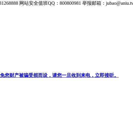
268888
网站安全值班QQ：800800981
举报邮箱：
jubao@aniu.t
针对避免您财产被骗受损而设，请您一旦收到来电，立即接听。