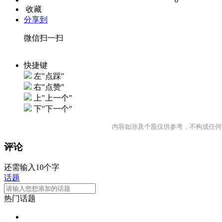
收藏
分享到
微信扫一扫
快捷键
左"点踩"
右"点赞"
上"上一个"
下"下一个"
内容如涉及个股仅供参考，不构成任何
评论
还需输入10个字
话题
热门话题