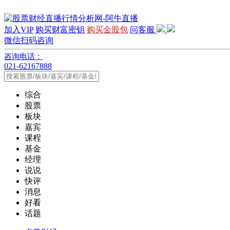
加入VIP
购买财富密钥
购买金股包
问客服
微信扫码咨询
咨询电话：
021-62167888
综合
股票
板块
嘉宾
课程
基金
经理
说说
快评
消息
好看
话题