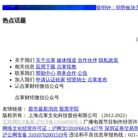
骆明钟：弱势板块
热点话题
关于我们
关于点掌
媒体报道
合作伙伴
隐私政策
相关信息
应用下载
点掌投教
联系我们
帮助中心
商务合作
公告
加入我们
申请认证砖家
招贤纳士
点掌发布
点掌财经微信公众号
友情链接：
股市最新消息
股票学院
版权所有：
上海点掌文化科技股份有限公司 （2012-2022）
互联网ICP备案 沪ICP备13044908号-1
广播电视节目制作经营许可
网络文化经营许可证：沪网文[2018]6619-427号
深圳证券交易
沪公网安备 31010702001519号
违法和不良信息举报热线：021-31