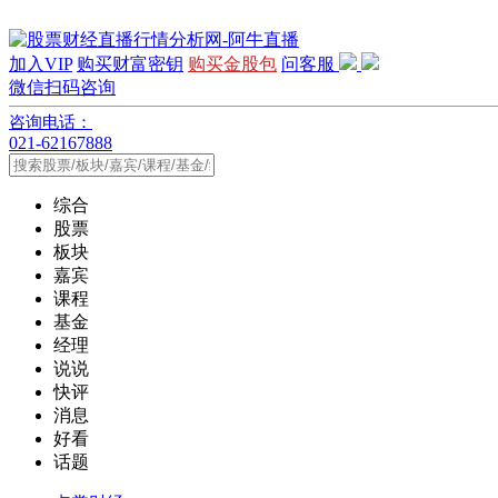
加入VIP
购买财富密钥
购买金股包
问客服
微信扫码咨询
咨询电话：
021-62167888
综合
股票
板块
嘉宾
课程
基金
经理
说说
快评
消息
好看
话题