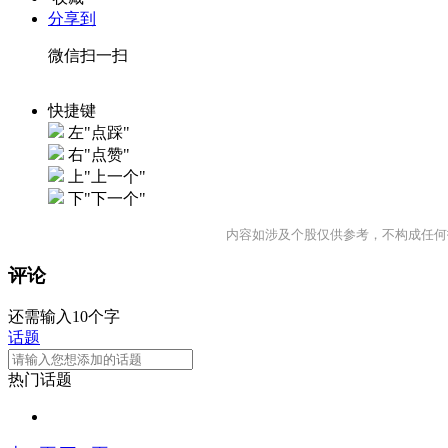
分享到
微信扫一扫
快捷键
左"点踩"
右"点赞"
上"上一个"
下"下一个"
内容如涉及个股仅供参考，不构成任何
评论
还需输入10个字
话题
热门话题