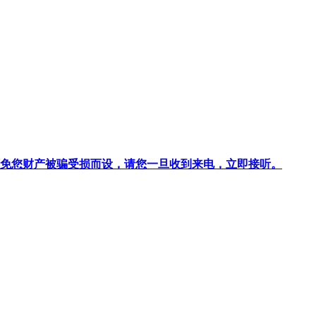
针对避免您财产被骗受损而设，请您一旦收到来电，立即接听。