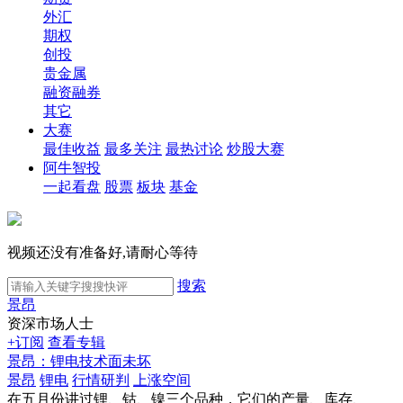
外汇
期权
创投
贵金属
融资融券
其它
大赛
最佳收益
最多关注
最热讨论
炒股大赛
阿牛智投
一起看盘
股票
板块
基金
视频还没有准备好,请耐心等待
搜索
景昂
资深市场人士
+订阅
查看专辑
景昂：锂电技术面未坏
景昂
锂电
行情研判
上涨空间
在五月份讲过锂、钴、镍三个品种，它们的产量、库存、