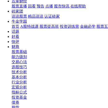
点掌财经
股票直播
回看
预告
点播
股市快讯
在线帮助
砖家团
说说股票
精品说说
认证砖家
牛金学园
首页
A股特战课
股票提高班
投资训练营
金融必学
股票五
话题
好看
快评
财商
股票基础
能力级别
交易心法
选股技巧
技术分析
基本分析
行业分析
宏观分析
指标公式
投资基金
债券
期货