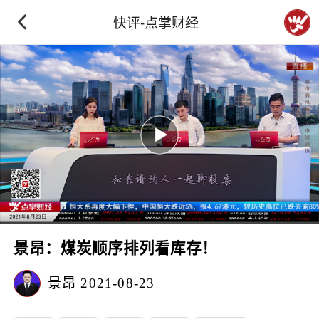
快评-点掌财经
景昂：煤炭顺序排列看库存！
景昂
2021-08-23