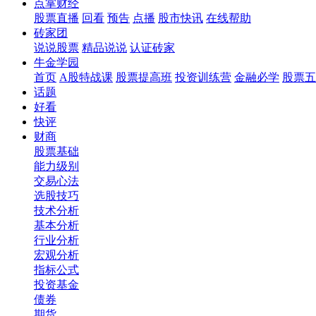
点掌财经
股票直播
回看
预告
点播
股市快讯
在线帮助
砖家团
说说股票
精品说说
认证砖家
牛金学园
首页
A股特战课
股票提高班
投资训练营
金融必学
股票五
话题
好看
快评
财商
股票基础
能力级别
交易心法
选股技巧
技术分析
基本分析
行业分析
宏观分析
指标公式
投资基金
债券
期货