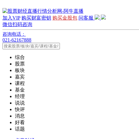
加入VIP
购买财富密钥
购买金股包
问客服
微信扫码咨询
咨询电话：
021-62167888
综合
股票
板块
嘉宾
课程
基金
经理
说说
快评
消息
好看
话题