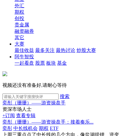
外汇
期权
创投
贵金属
融资融券
其它
大赛
最佳收益
最多关注
最热讨论
炒股大赛
阿牛智投
一起看盘
股票
板块
基金
视频还没有准备好,请耐心等待
搜索
奕彤（珊珊）——游资操盘手
资深市场人士
+订阅
查看专辑
奕彤（珊珊）——游资操盘手：接着奏乐...
奕彤
中长线机会
期权
ETF
上周三重点点了中长线的几个方向，像盐湖提锂、逆变