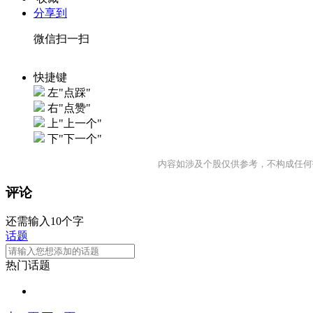
分享到
微信扫一扫
快捷键
左"点踩"
右"点赞"
上"上一个"
下"下一个"
内容如涉及个股仅供参考，不构成任何
评论
还需输入10个字
话题
热门话题