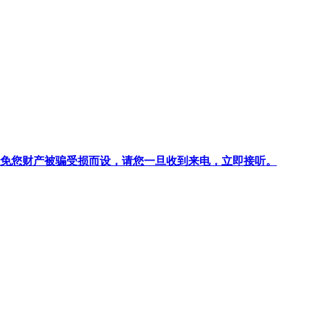
针对避免您财产被骗受损而设，请您一旦收到来电，立即接听。