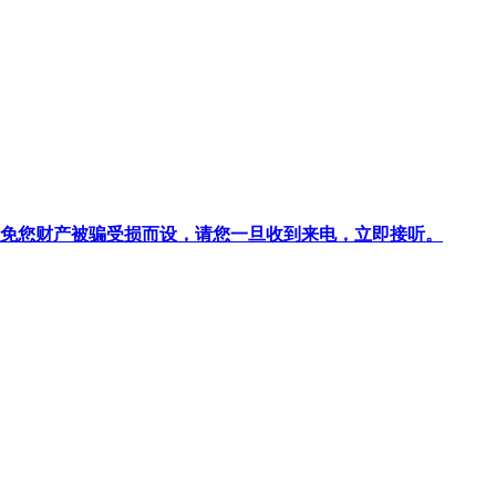
针对避免您财产被骗受损而设，请您一旦收到来电，立即接听。