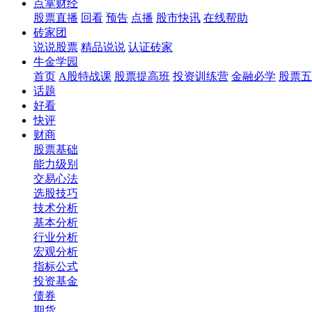
点掌财经
股票直播
回看
预告
点播
股市快讯
在线帮助
砖家团
说说股票
精品说说
认证砖家
牛金学园
首页
A股特战课
股票提高班
投资训练营
金融必学
股票五
话题
好看
快评
财商
股票基础
能力级别
交易心法
选股技巧
技术分析
基本分析
行业分析
宏观分析
指标公式
投资基金
债券
期货