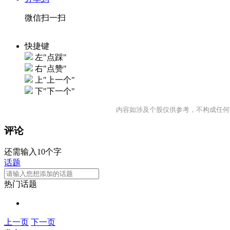
微信扫一扫
快捷键
左"点踩"
右"点赞"
上"上一个"
下"下一个"
内容如涉及个股仅供参考，不构成任何
评论
还需输入10个字
话题
热门话题
上一页
下一页