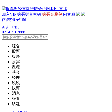
加入VIP
购买财富密钥
购买金股包
问客服
微信扫码咨询
咨询电话：
021-62167888
综合
股票
板块
嘉宾
课程
基金
经理
说说
快评
消息
好看
话题