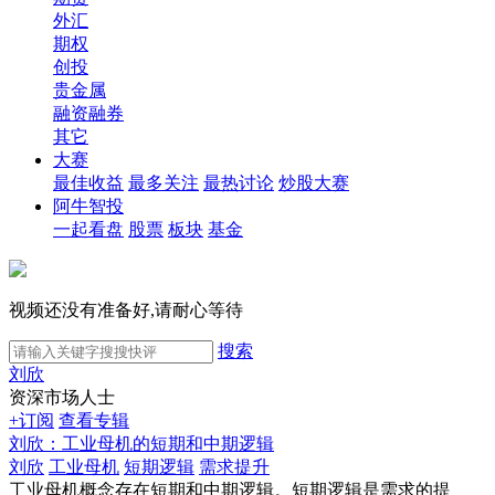
外汇
期权
创投
贵金属
融资融券
其它
大赛
最佳收益
最多关注
最热讨论
炒股大赛
阿牛智投
一起看盘
股票
板块
基金
视频还没有准备好,请耐心等待
搜索
刘欣
资深市场人士
+订阅
查看专辑
刘欣：工业母机的短期和中期逻辑
刘欣
工业母机
短期逻辑
需求提升
工业母机概念存在短期和中期逻辑。短期逻辑是需求的提