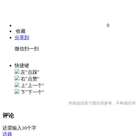
0
收藏
分享到
微信扫一扫
快捷键
左"点踩"
右"点赞"
上"上一个"
下"下一个"
内容如涉及个股仅供参考，不构成任何
评论
还需输入10个字
话题