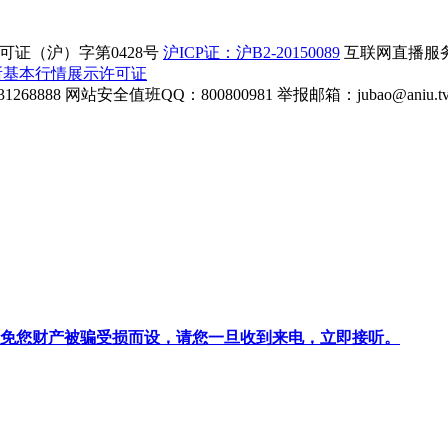
证（沪）字第0428号
沪ICP证：沪B2-20150089
互联网直播服务企
所基本行情展示许可证
268888
网站安全值班QQ：800800981
举报邮箱：
jubao@aniu.t
针对避免您财产被骗受损而设，请您一旦收到来电，立即接听。