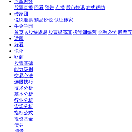
点掌财经
股票直播
回看
预告
点播
股市快讯
在线帮助
砖家团
说说股票
精品说说
认证砖家
牛金学园
首页
A股特战课
股票提高班
投资训练营
金融必学
股票五
话题
好看
快评
财商
股票基础
能力级别
交易心法
选股技巧
技术分析
基本分析
行业分析
宏观分析
指标公式
投资基金
债券
期货