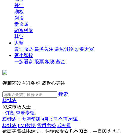
外汇
期权
创投
贵金属
融资融券
其它
大赛
最佳收益
最多关注
最热讨论
炒股大赛
阿牛智投
一起看盘
股票
板块
基金
视频还没有准备好,请耐心等待
搜索
杨继农
资深市场人士
+订阅
查看专辑
杨继农：大胆预测 9月15号会再次降...
杨继农
PMI数据
货币宽松
成交量
这两天震荡比较大，归结起来有几个因素，一是因为八月