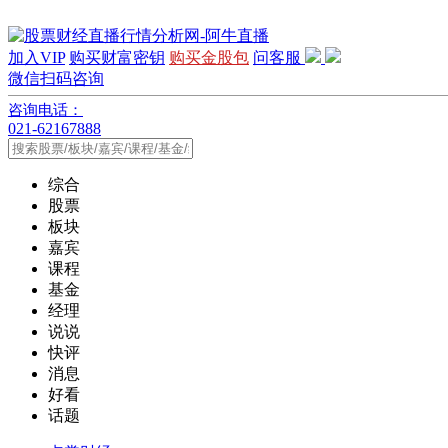
加入VIP
购买财富密钥
购买金股包
问客服
微信扫码咨询
咨询电话：
021-62167888
综合
股票
板块
嘉宾
课程
基金
经理
说说
快评
消息
好看
话题