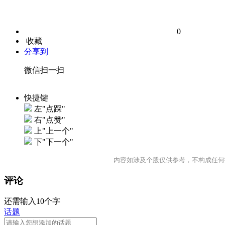
0
收藏
分享到
微信扫一扫
快捷键
左"点踩"
右"点赞"
上"上一个"
下"下一个"
内容如涉及个股仅供参考，不构成任何
评论
还需输入10个字
话题