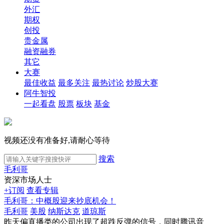
外汇
期权
创投
贵金属
融资融券
其它
大赛
最佳收益
最多关注
最热讨论
炒股大赛
阿牛智投
一起看盘
股票
板块
基金
视频还没有准备好,请耐心等待
搜索
毛利哥
资深市场人士
+订阅
查看专辑
毛利哥：中概股迎来抄底机会！
毛利哥
美股
纳斯达克
道琼斯
昨天偏直播类的公司出现了超跌反弹的信号，同时腾讯音