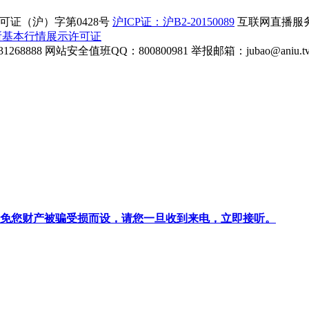
证（沪）字第0428号
沪ICP证：沪B2-20150089
互联网直播服务企
所基本行情展示许可证
268888
网站安全值班QQ：800800981
举报邮箱：
jubao@aniu.t
针对避免您财产被骗受损而设，请您一旦收到来电，立即接听。