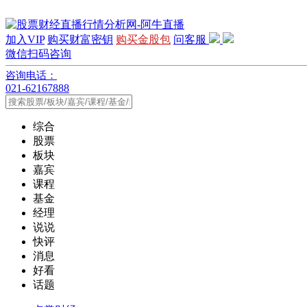
加入VIP
购买财富密钥
购买金股包
问客服
微信扫码咨询
咨询电话：
021-62167888
综合
股票
板块
嘉宾
课程
基金
经理
说说
快评
消息
好看
话题