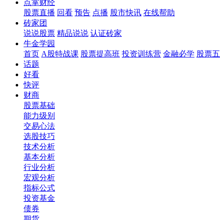
点掌财经
股票直播
回看
预告
点播
股市快讯
在线帮助
砖家团
说说股票
精品说说
认证砖家
牛金学园
首页
A股特战课
股票提高班
投资训练营
金融必学
股票五
话题
好看
快评
财商
股票基础
能力级别
交易心法
选股技巧
技术分析
基本分析
行业分析
宏观分析
指标公式
投资基金
债券
期货