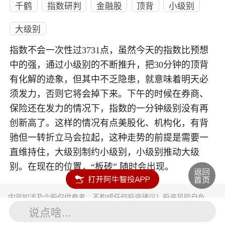
千鹤
指数研判
金融股
顶背
小级别
大级别
指数不会一次性过3731点，虽然今天的指数比预想
中的强，通过小级别的不断推升，把30分钟的顶背
有化解的迹象，但其中不乏隐患，就意味着明天必
须发力，否则它将会掉下来。下午的时候在券商、
保险还在发力的情况下，指数的一分钟级别没有再
创新高了。这样的情况有点美股化、机构化，有背
驰但一转折立马会拉起，这种走势的前提是需要一
直维持住，大级别制约小级别，小级别推动大级
别。在现在的位置，“板砖” 随时会出现。
内容如涉及个股仅供参考，不构成任何投资建议！投资风险自负。
投资有风险，入市须谨慎。
说点啥...