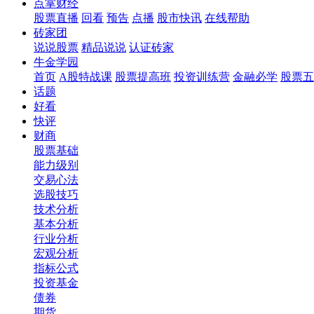
点掌财经
股票直播
回看
预告
点播
股市快讯
在线帮助
砖家团
说说股票
精品说说
认证砖家
牛金学园
首页
A股特战课
股票提高班
投资训练营
金融必学
股票五
话题
好看
快评
财商
股票基础
能力级别
交易心法
选股技巧
技术分析
基本分析
行业分析
宏观分析
指标公式
投资基金
债券
期货