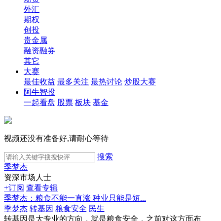
外汇
期权
创投
贵金属
融资融券
其它
大赛
最佳收益
最多关注
最热讨论
炒股大赛
阿牛智投
一起看盘
股票
板块
基金
视频还没有准备好,请耐心等待
搜索
季梦杰
资深市场人士
+订阅
查看专辑
季梦杰：粮食不能一直涨 种业只能是短...
季梦杰
转基因
粮食安全
民生
转基因是大专业的方向，就是粮食安全，之前对这方面布