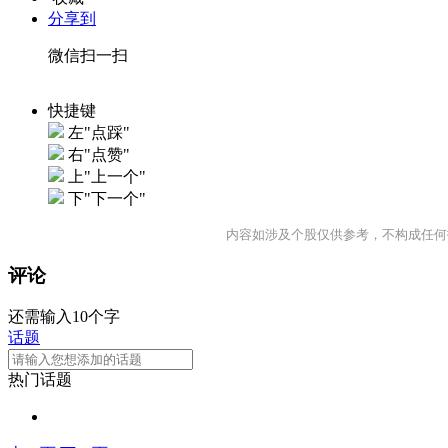
分享到
微信扫一扫
快捷键
左"点踩"
右"点赞"
上"上一个"
下"下一个"
内容如涉及个股仅供参考，不构成任何
评论
还需输入10个字
话题
热门话题