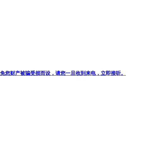
针对避免您财产被骗受损而设，请您一旦收到来电，立即接听。