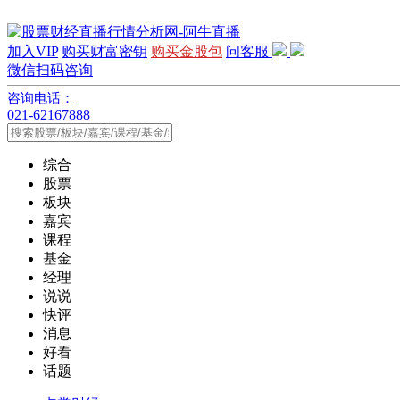
加入VIP
购买财富密钥
购买金股包
问客服
微信扫码咨询
咨询电话：
021-62167888
综合
股票
板块
嘉宾
课程
基金
经理
说说
快评
消息
好看
话题