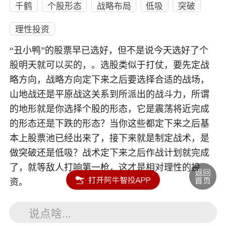
千鹤
个股形态
战略布局
低吸
突破
理性投资
“丑小鸭”的股票早已选好，但不是说今天选好了个
股明天就可以买的，。选股类似于打仗，要先定战
略方向，战略方向定下来之后要选择合适的战场，
山地战还是平原战这关系到所派出的战斗力，所谓
的地形就是你选择个股的形态，它是震荡将近完成
的形态还是下跌的形态？当你这些都定下来之后基
本上股票池已经出来了，接下来就是制定战术，是
做突破还是低吸？战术定下来之后作战计划就完成
了，就等敌人打响第一枪，这才是相对理性的投
资。
说点啥...
内容如涉及个股仅供参考，不构成任何投资建议！投资风险自负。
投资有风险，入市须谨慎。