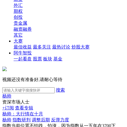
外汇
期权
创投
贵金属
融资融券
其它
大赛
最佳收益
最多关注
最热讨论
炒股大赛
阿牛智投
一起看盘
股票
板块
基金
视频还没有准备好,请耐心等待
搜索
杨帅
资深市场人士
+订阅
查看专辑
杨帅：大行情在十月
杨帅
指数研判
调整后期
反弹力度
指数当前位置不怕跌，怕涨，因为指数从一五年在3700下