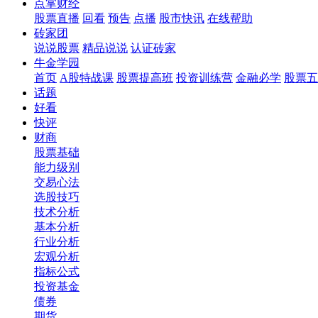
点掌财经
股票直播
回看
预告
点播
股市快讯
在线帮助
砖家团
说说股票
精品说说
认证砖家
牛金学园
首页
A股特战课
股票提高班
投资训练营
金融必学
股票五
话题
好看
快评
财商
股票基础
能力级别
交易心法
选股技巧
技术分析
基本分析
行业分析
宏观分析
指标公式
投资基金
债券
期货