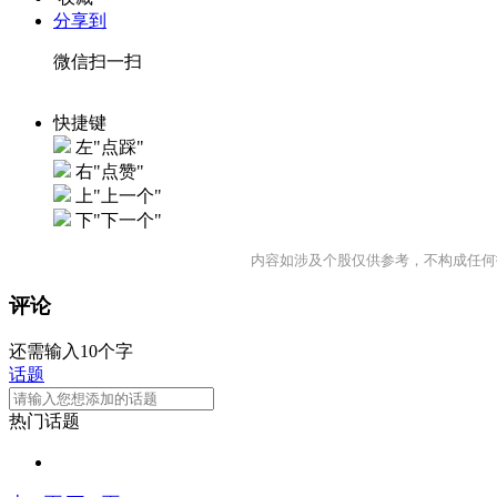
分享到
微信扫一扫
快捷键
左"点踩"
右"点赞"
上"上一个"
下"下一个"
内容如涉及个股仅供参考，不构成任何
评论
还需输入10个字
话题
热门话题