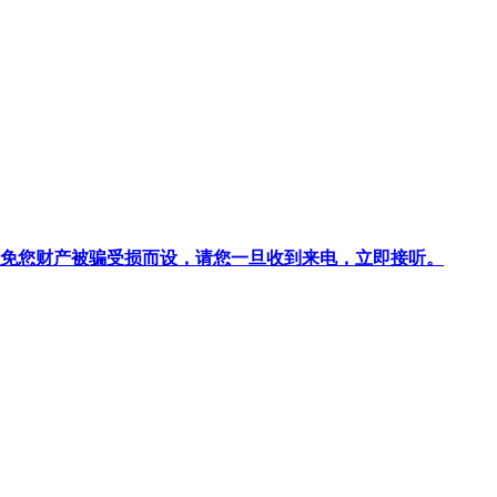
针对避免您财产被骗受损而设，请您一旦收到来电，立即接听。