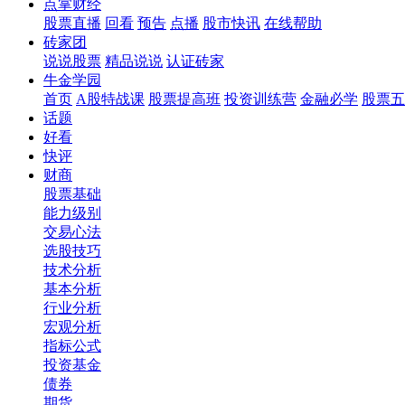
点掌财经
股票直播
回看
预告
点播
股市快讯
在线帮助
砖家团
说说股票
精品说说
认证砖家
牛金学园
首页
A股特战课
股票提高班
投资训练营
金融必学
股票五
话题
好看
快评
财商
股票基础
能力级别
交易心法
选股技巧
技术分析
基本分析
行业分析
宏观分析
指标公式
投资基金
债券
期货