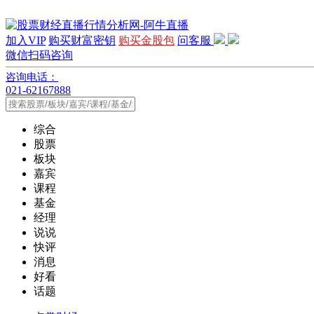
加入VIP
购买财富密钥
购买金股包
问客服
微信扫码咨询
咨询电话：
021-62167888
综合
股票
板块
嘉宾
课程
基金
经理
说说
快评
消息
好看
话题