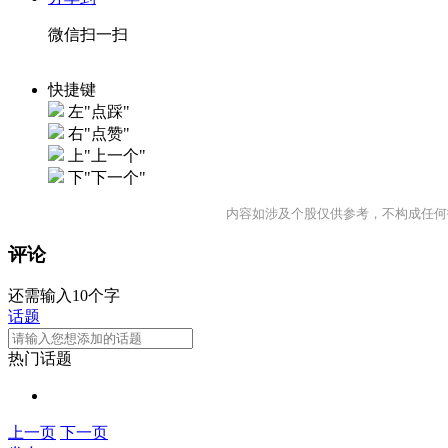
微信扫一扫
快捷键
左"点踩"
右"点赞"
上"上一个"
下"下一个"
内容如涉及个股仅供参考，不构成任何
评论
还需输入10个字
话题
热门话题
上一页
下一页