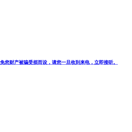
针对避免您财产被骗受损而设，请您一旦收到来电，立即接听。