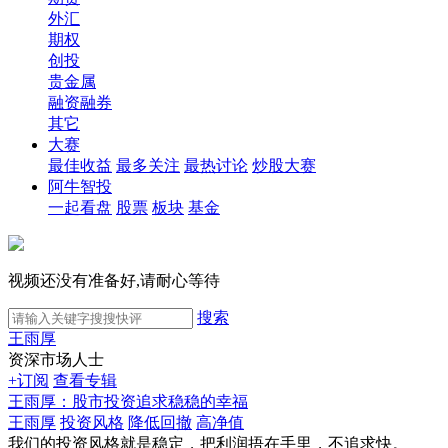
外汇
期权
创投
贵金属
融资融券
其它
大赛
最佳收益
最多关注
最热讨论
炒股大赛
阿牛智投
一起看盘
股票
板块
基金
视频还没有准备好,请耐心等待
搜索
王雨厚
资深市场人士
+订阅
查看专辑
王雨厚：股市投资追求稳稳的幸福
王雨厚
投资风格
降低回撤
高净值
我们的投资风格就是稳定，把利润捂在手里，不追求快。