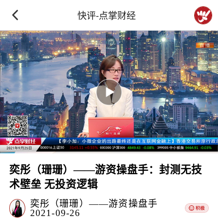
快评-点掌财经
奕彤（珊珊）——游资操盘手：封测无技
术壁垒 无投资逻辑
奕彤（珊珊）——游资操盘手
2021-09-26