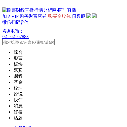
加入VIP
购买财富密钥
购买金股包
问客服
微信扫码咨询
咨询电话：
021-62167888
综合
股票
板块
嘉宾
课程
基金
经理
说说
快评
消息
好看
话题