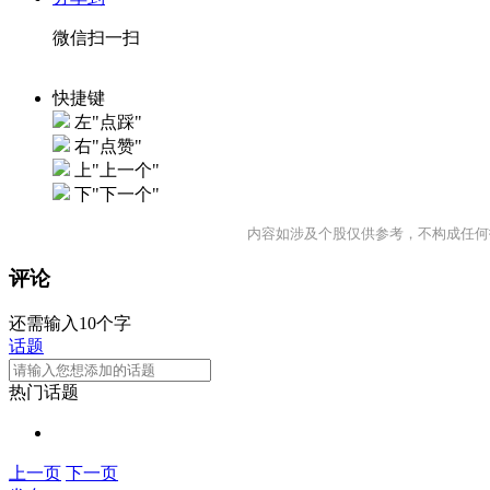
微信扫一扫
快捷键
左"点踩"
右"点赞"
上"上一个"
下"下一个"
内容如涉及个股仅供参考，不构成任何
评论
还需输入10个字
话题
热门话题
上一页
下一页