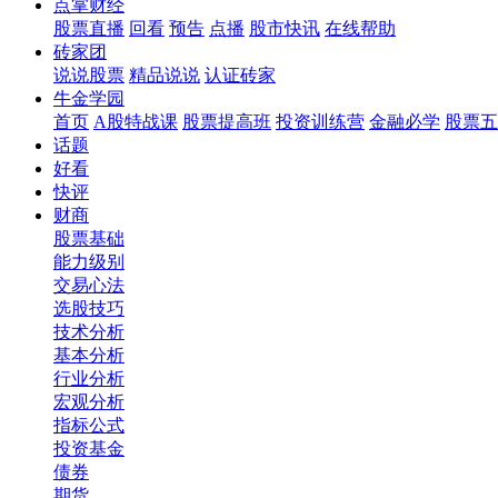
点掌财经
股票直播
回看
预告
点播
股市快讯
在线帮助
砖家团
说说股票
精品说说
认证砖家
牛金学园
首页
A股特战课
股票提高班
投资训练营
金融必学
股票五
话题
好看
快评
财商
股票基础
能力级别
交易心法
选股技巧
技术分析
基本分析
行业分析
宏观分析
指标公式
投资基金
债券
期货