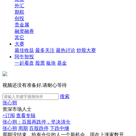
外汇
期权
创投
贵金属
融资融券
其它
大赛
最佳收益
最多关注
最热讨论
炒股大赛
阿牛智投
一起看盘
股票
板块
基金
视频还没有准备好,请耐心等待
搜索
张心朔
资深市场人士
+订阅
查看专辑
张心朔：百股再跌停，坚决清仓
张心朔
周期
百股跌停
下跌中继
周期没结束，给有仓位的人一个新机会。现在上涨家数开