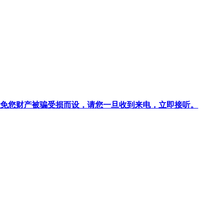
针对避免您财产被骗受损而设，请您一旦收到来电，立即接听。