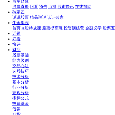
点掌财经
股票直播
回看
预告
点播
股市快讯
在线帮助
砖家团
说说股票
精品说说
认证砖家
牛金学园
首页
A股特战课
股票提高班
投资训练营
金融必学
股票五
话题
好看
快评
财商
股票基础
能力级别
交易心法
选股技巧
技术分析
基本分析
行业分析
宏观分析
指标公式
投资基金
债券
期货