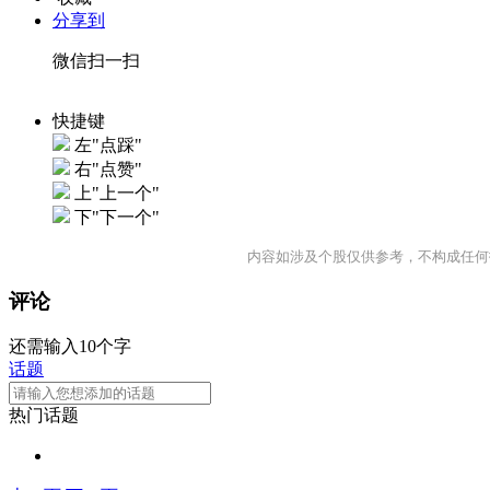
分享到
微信扫一扫
快捷键
左"点踩"
右"点赞"
上"上一个"
下"下一个"
内容如涉及个股仅供参考，不构成任何
评论
还需输入10个字
话题
热门话题