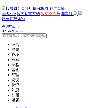
加入VIP
购买财富密钥
购买金股包
问客服
微信扫码咨询
咨询电话：
021-62167888
综合
股票
板块
嘉宾
课程
基金
经理
说说
快评
消息
好看
话题