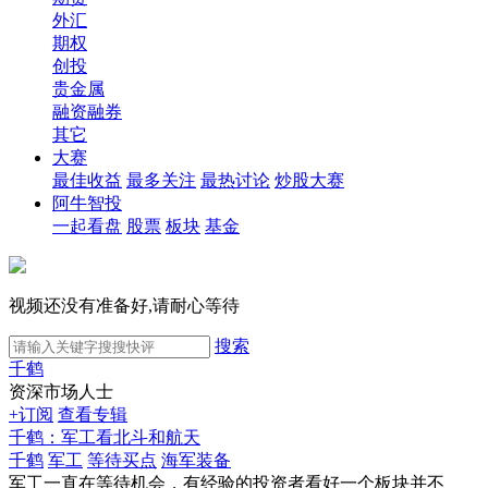
外汇
期权
创投
贵金属
融资融券
其它
大赛
最佳收益
最多关注
最热讨论
炒股大赛
阿牛智投
一起看盘
股票
板块
基金
视频还没有准备好,请耐心等待
搜索
千鹤
资深市场人士
+订阅
查看专辑
千鹤：军工看北斗和航天
千鹤
军工
等待买点
海军装备
军工一直在等待机会，有经验的投资者看好一个板块并不