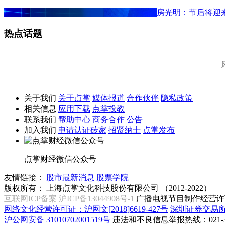
房光明：节后将迎
热点话题
关于我们
关于点掌
媒体报道
合作伙伴
隐私政策
相关信息
应用下载
点掌投教
联系我们
帮助中心
商务合作
公告
加入我们
申请认证砖家
招贤纳士
点掌发布
点掌财经微信公众号
友情链接：
股市最新消息
股票学院
版权所有：
上海点掌文化科技股份有限公司 （2012-2022）
互联网ICP备案 沪ICP备13044908号-1
广播电视节目制作经营许可
网络文化经营许可证：沪网文[2018]6619-427号
深圳证券交易
沪公网安备 31010702001519号
违法和不良信息举报热线：021-31