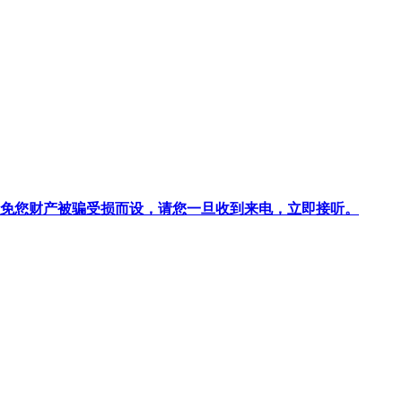
针对避免您财产被骗受损而设，请您一旦收到来电，立即接听。