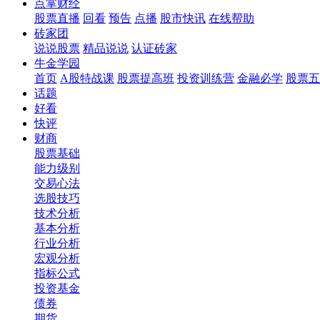
点掌财经
股票直播
回看
预告
点播
股市快讯
在线帮助
砖家团
说说股票
精品说说
认证砖家
牛金学园
首页
A股特战课
股票提高班
投资训练营
金融必学
股票五
话题
好看
快评
财商
股票基础
能力级别
交易心法
选股技巧
技术分析
基本分析
行业分析
宏观分析
指标公式
投资基金
债券
期货