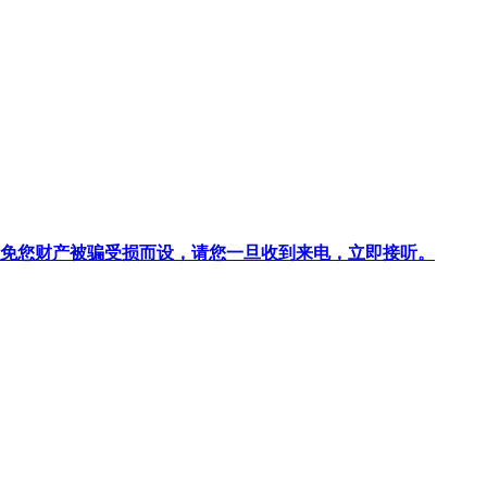
针对避免您财产被骗受损而设，请您一旦收到来电，立即接听。