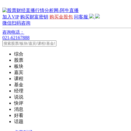
加入VIP
购买财富密钥
购买金股包
问客服
微信扫码咨询
咨询电话：
021-62167888
综合
股票
板块
嘉宾
课程
基金
经理
说说
快评
消息
好看
话题