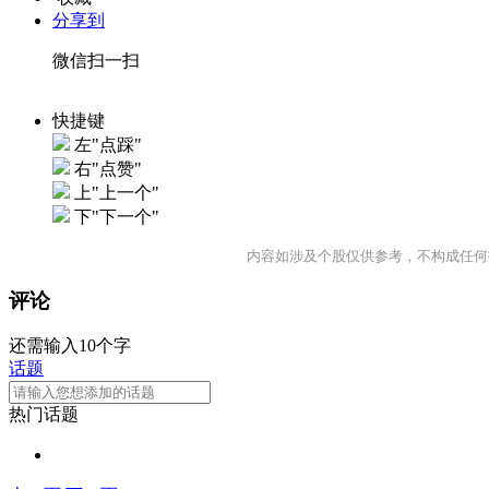
分享到
微信扫一扫
快捷键
左"点踩"
右"点赞"
上"上一个"
下"下一个"
内容如涉及个股仅供参考，不构成任何
评论
还需输入10个字
话题
热门话题