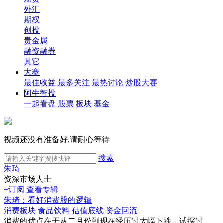
外汇
期权
创投
贵金属
融资融券
其它
大赛
最佳收益
最多关注
最热讨论
炒股大赛
阿牛智投
一起看盘
股票
板块
基金
视频还没有准备好,请耐心等待
搜索
朱琦
资深市场人士
+订阅
查看专辑
朱琦：看好消费股的逻辑
消费板块
食品饮料
估值底线
资金回流
消费的优点在于从二月份到现在经历过大幅下跌，试探过