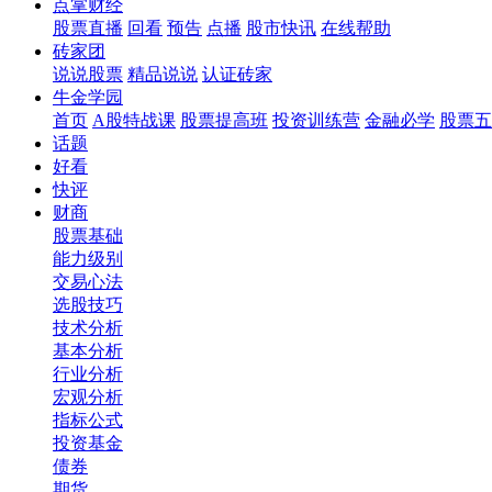
点掌财经
股票直播
回看
预告
点播
股市快讯
在线帮助
砖家团
说说股票
精品说说
认证砖家
牛金学园
首页
A股特战课
股票提高班
投资训练营
金融必学
股票五
话题
好看
快评
财商
股票基础
能力级别
交易心法
选股技巧
技术分析
基本分析
行业分析
宏观分析
指标公式
投资基金
债券
期货