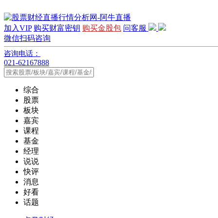
加入VIP
购买财富密钥
购买金股包
问客服
微信扫码咨询
咨询电话：
021-62167888
综合
股票
板块
嘉宾
课程
基金
经理
说说
快评
消息
好看
话题