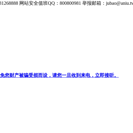
268888
网站安全值班QQ：800800981
举报邮箱：
jubao@aniu.t
针对避免您财产被骗受损而设，请您一旦收到来电，立即接听。