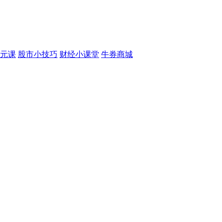
元课
股市小技巧
财经小课堂
牛券商城