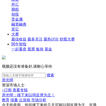
外汇
期权
创投
贵金属
融资融券
其它
大赛
最佳收益
最多关注
最热讨论
炒股大赛
阿牛智投
一起看盘
股票
板块
基金
视频还没有准备好,请耐心等待
搜索
房光明
资深市场人士
+订阅
查看专辑
房光明：接下来以弱反弹为主！
教育
缩量
云游戏
市场分析
今天的盘面，包括接下来的几天可能以弱反弹为主。反弹