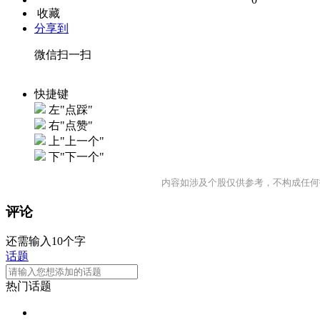
收藏
分享到
微信扫一扫
快捷键
左"点踩"
右"点赞"
上"上一个"
下"下一个"
内容如涉及个股仅供参考，不构成任何
评论
还需输入10个字
话题
热门话题