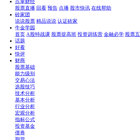
点掌财经
股票直播
回看
预告
点播
股市快讯
在线帮助
砖家团
说说股票
精品说说
认证砖家
牛金学园
首页
A股特战课
股票提高班
投资训练营
金融必学
股票五
话题
好看
快评
财商
股票基础
能力级别
交易心法
选股技巧
技术分析
基本分析
行业分析
宏观分析
指标公式
投资基金
债券
期货