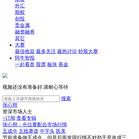
外汇
期权
创投
贵金属
融资融券
其它
大赛
最佳收益
最多关注
最热讨论
炒股大赛
阿牛智投
一起看盘
股票
板块
基金
视频还没有准备好,请耐心等待
搜索
张心朔
资深市场人士
+订阅
查看专辑
张心朔：仓位要配合市场行情
五成仓
主线赛道
中字头
医美
节前准备做五成仓，但是后面发现行情不对劲于是改成三