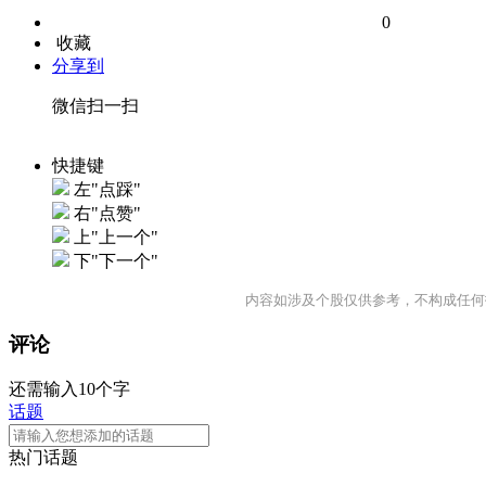
0
收藏
分享到
微信扫一扫
快捷键
左"点踩"
右"点赞"
上"上一个"
下"下一个"
内容如涉及个股仅供参考，不构成任何
评论
还需输入10个字
话题
热门话题