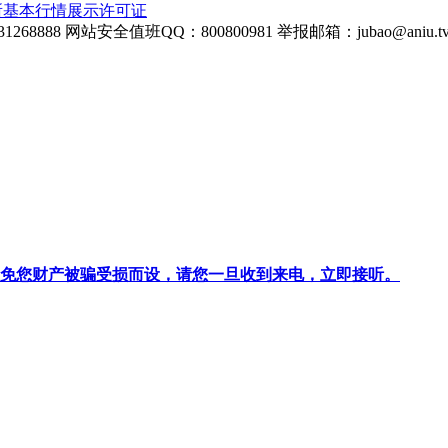
所基本行情展示许可证
268888
网站安全值班QQ：800800981
举报邮箱：
jubao@aniu.t
针对避免您财产被骗受损而设，请您一旦收到来电，立即接听。