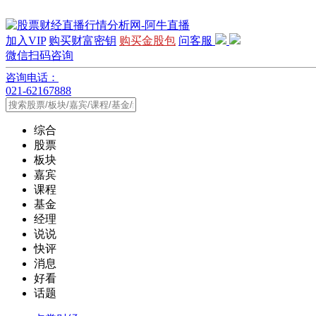
加入VIP
购买财富密钥
购买金股包
问客服
微信扫码咨询
咨询电话：
021-62167888
综合
股票
板块
嘉宾
课程
基金
经理
说说
快评
消息
好看
话题