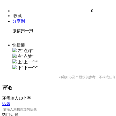
0
收藏
分享到
微信扫一扫
快捷键
左"点踩"
右"点赞"
上"上一个"
下"下一个"
内容如涉及个股仅供参考，不构成任何
评论
还需输入10个字
话题
热门话题