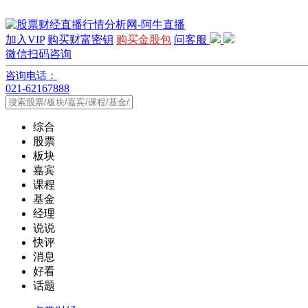
加入VIP
购买财富密钥
购买金股包
问客服
微信扫码咨询
咨询电话：
021-62167888
综合
股票
板块
嘉宾
课程
基金
经理
说说
快评
消息
好看
话题