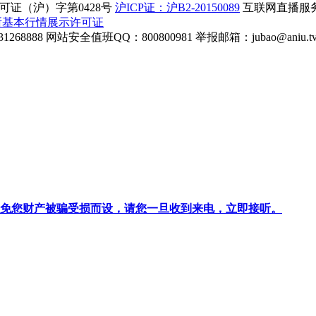
证（沪）字第0428号
沪ICP证：沪B2-20150089
互联网直播服务企
所基本行情展示许可证
268888
网站安全值班QQ：800800981
举报邮箱：
jubao@aniu.t
针对避免您财产被骗受损而设，请您一旦收到来电，立即接听。