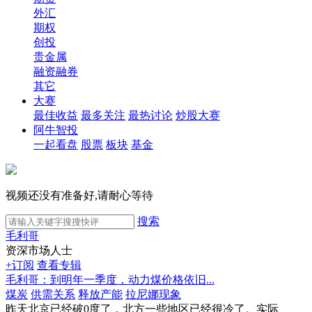
外汇
期权
创投
贵金属
融资融券
其它
大赛
最佳收益
最多关注
最热讨论
炒股大赛
阿牛智投
一起看盘
股票
板块
基金
视频还没有准备好,请耐心等待
搜索
毛利哥
资深市场人士
+订阅
查看专辑
毛利哥：到明年一季度，动力煤价格依旧...
煤炭
供需关系
释放产能
拉尼娜现象
昨天北京已经破0度了，北方一些地区已经很冷了。实际