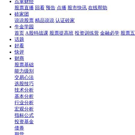
点掌财经
股票直播
回看
预告
点播
股市快讯
在线帮助
砖家团
说说股票
精品说说
认证砖家
牛金学园
首页
A股特战课
股票提高班
投资训练营
金融必学
股票五
话题
好看
快评
财商
股票基础
能力级别
交易心法
选股技巧
技术分析
基本分析
行业分析
宏观分析
指标公式
投资基金
债券
期货