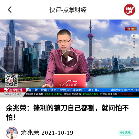
快评-点掌财经
余兆荣：锋利的镰刀自己都割，就问怕不
怕！
余兆荣
2021-10-19