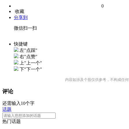
0
收藏
分享到
微信扫一扫
快捷键
左"点踩"
右"点赞"
上"上一个"
下"下一个"
内容如涉及个股仅供参考，不构成任何
评论
还需输入10个字
话题
热门话题