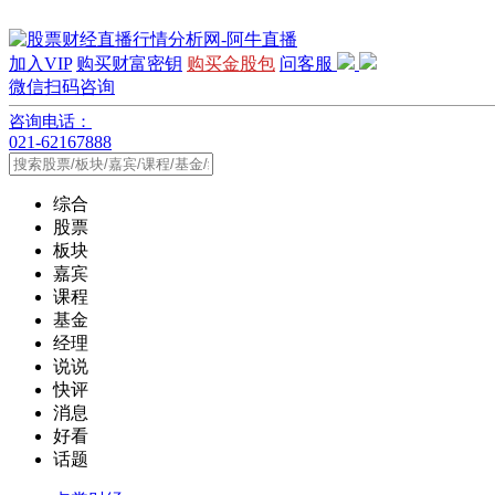
加入VIP
购买财富密钥
购买金股包
问客服
微信扫码咨询
咨询电话：
021-62167888
综合
股票
板块
嘉宾
课程
基金
经理
说说
快评
消息
好看
话题