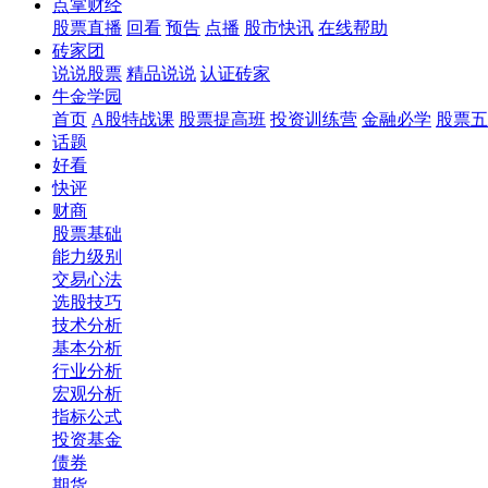
点掌财经
股票直播
回看
预告
点播
股市快讯
在线帮助
砖家团
说说股票
精品说说
认证砖家
牛金学园
首页
A股特战课
股票提高班
投资训练营
金融必学
股票五
话题
好看
快评
财商
股票基础
能力级别
交易心法
选股技巧
技术分析
基本分析
行业分析
宏观分析
指标公式
投资基金
债券
期货