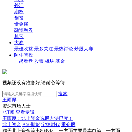
外汇
期权
创投
贵金属
融资融券
其它
大赛
最佳收益
最多关注
最热讨论
炒股大赛
阿牛智投
一起看盘
股票
板块
基金
视频还没有准备好,请耐心等待
搜索
王雨厚
资深市场人士
+订阅
查看专辑
王雨厚：北上资金选股方法已变！
北上资金
A50期货
宁德时代
重仓股
昨天北上资金流出80多亿，一方面主要是卖白酒，一方面