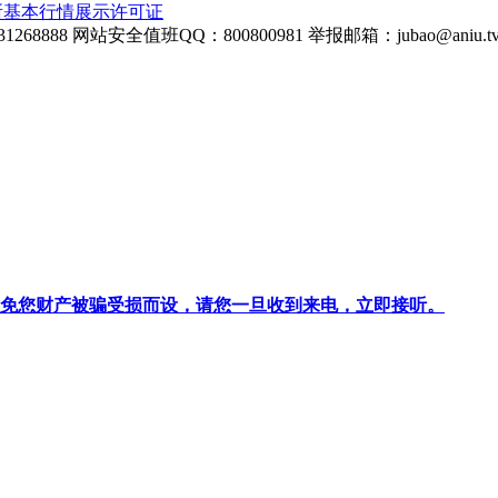
所基本行情展示许可证
268888
网站安全值班QQ：800800981
举报邮箱：
jubao@aniu.t
针对避免您财产被骗受损而设，请您一旦收到来电，立即接听。