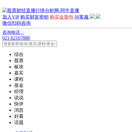
加入VIP
购买财富密钥
购买金股包
问客服
微信扫码咨询
咨询电话：
021-62167888
综合
股票
板块
嘉宾
课程
基金
经理
说说
快评
消息
好看
话题