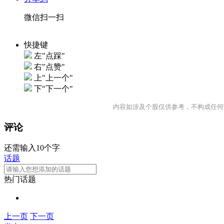
微信扫一扫
快捷键
左"点踩"
右"点赞"
上"上一个"
下"下一个"
内容如涉及个股仅供参考，不构成任何
评论
还需输入10个字
话题
热门话题
上一页
下一页