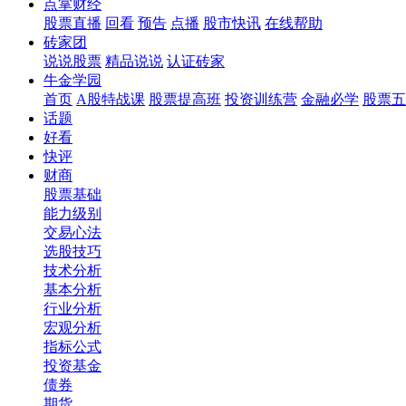
点掌财经
股票直播
回看
预告
点播
股市快讯
在线帮助
砖家团
说说股票
精品说说
认证砖家
牛金学园
首页
A股特战课
股票提高班
投资训练营
金融必学
股票五
话题
好看
快评
财商
股票基础
能力级别
交易心法
选股技巧
技术分析
基本分析
行业分析
宏观分析
指标公式
投资基金
债券
期货