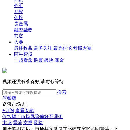
外汇
期权
创投
贵金属
融资融券
其它
大赛
最佳收益
最多关注
最热讨论
炒股大赛
阿牛智投
一起看盘
股票
板块
基金
视频还没有准备好,请耐心等待
搜索
何智辉
资深市场人士
+订阅
查看专辑
何智辉：市场风险偏好不理想
市场
震荡
支撑
风险
国庆假期之后，市场其实就是在比较狭窄的区间震荡，下