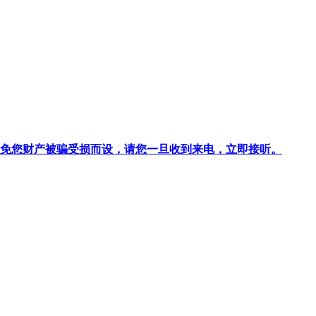
针对避免您财产被骗受损而设，请您一旦收到来电，立即接听。