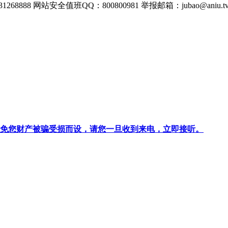
268888
网站安全值班QQ：800800981
举报邮箱：
jubao@aniu.t
针对避免您财产被骗受损而设，请您一旦收到来电，立即接听。