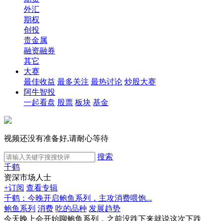
外汇
期权
创投
贵金属
融资融券
其它
大赛
最佳收益
最多关注
最热讨论
炒股大赛
阿牛智投
一起看盘
股票
板块
基金
视频还没有准备好,请耐心等待
搜索
千鹤
资深市场人士
+订阅
查看专辑
千鹤：今晚开启鲍鱼系列，主攻消费喂饱...
鲍鱼系列
消费
吃的品种
发展趋势
今天晚上会开始聊鲍鱼系列，之前没跌下来就说这次下跌