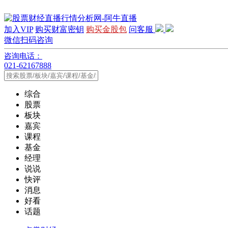
加入VIP
购买财富密钥
购买金股包
问客服
微信扫码咨询
咨询电话：
021-62167888
综合
股票
板块
嘉宾
课程
基金
经理
说说
快评
消息
好看
话题