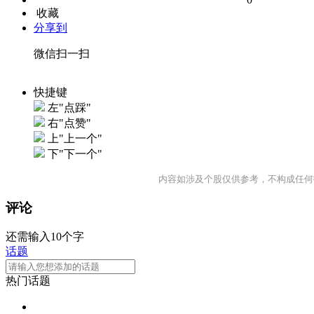
收藏
分享到
微信扫一扫
快捷键
左"点踩"
右"点赞"
上"上一个"
下"下一个"
内容如涉及个股仅供参考，不构成任何
评论
还需输入10个字
话题
热门话题