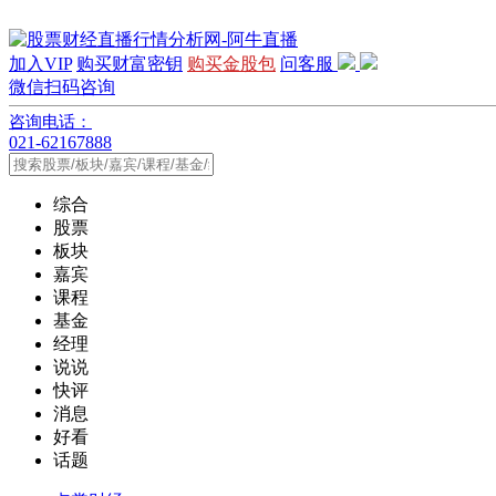
加入VIP
购买财富密钥
购买金股包
问客服
微信扫码咨询
咨询电话：
021-62167888
综合
股票
板块
嘉宾
课程
基金
经理
说说
快评
消息
好看
话题