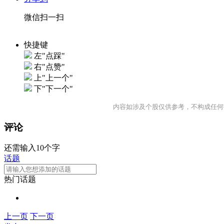
微信扫一扫
快捷键
左"点踩"
右"点赞"
上"上一个"
下"下一个"
内容如涉及个股仅供参考，不构成任何
评论
还需输入10个字
话题
热门话题
上一页
下一页