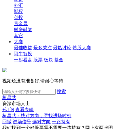
外汇
期权
创投
贵金属
融资融券
其它
大赛
最佳收益
最多关注
最热讨论
炒股大赛
阿牛智投
一起看盘
股票
板块
基金
视频还没有准备好,请耐心等待
搜索
柯昌武
资深市场人士
+订阅
查看专辑
柯昌武：找对方向，寻找进场时机
回撤
进场信号
选对方向
一路持有
我们找到一个好股票需不需要一路持有？网上有两张图