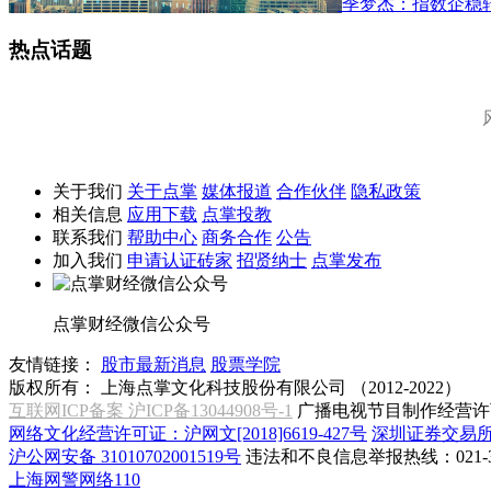
季梦杰：指数企稳
热点话题
关于我们
关于点掌
媒体报道
合作伙伴
隐私政策
相关信息
应用下载
点掌投教
联系我们
帮助中心
商务合作
公告
加入我们
申请认证砖家
招贤纳士
点掌发布
点掌财经微信公众号
友情链接：
股市最新消息
股票学院
版权所有：
上海点掌文化科技股份有限公司 （2012-2022）
互联网ICP备案 沪ICP备13044908号-1
广播电视节目制作经营许可
网络文化经营许可证：沪网文[2018]6619-427号
深圳证券交易
沪公网安备 31010702001519号
违法和不良信息举报热线：021-31
上海网警网络110