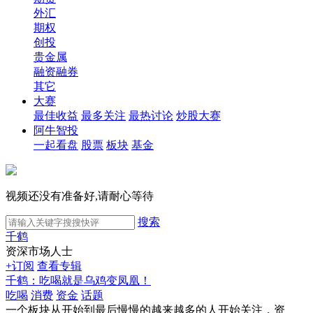
外汇
期权
创投
贵金属
融资融券
其它
大赛
最佳收益
最多关注
最热讨论
炒股大赛
阿牛智投
一起看盘
股票
板块
基金
视频还没有准备好,请耐心等待
搜索
千鹤
资深市场人士
+订阅
查看专辑
千鹤：吃喝就是乌鸡变凤凰！
吃喝
消费
资金
话题
一个板块从开始到最后慢慢的越来越多的人开始关注，资