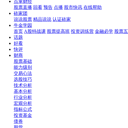
点掌财经
股票直播
回看
预告
点播
股市快讯
在线帮助
砖家团
说说股票
精品说说
认证砖家
牛金学园
首页
A股特战课
股票提高班
投资训练营
金融必学
股票五
话题
好看
快评
财商
股票基础
能力级别
交易心法
选股技巧
技术分析
基本分析
行业分析
宏观分析
指标公式
投资基金
债券
期货