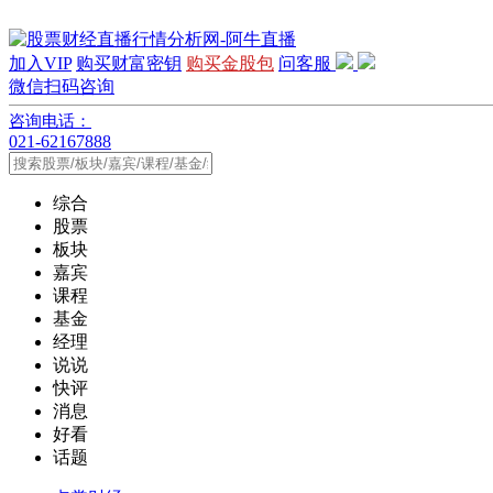
加入VIP
购买财富密钥
购买金股包
问客服
微信扫码咨询
咨询电话：
021-62167888
综合
股票
板块
嘉宾
课程
基金
经理
说说
快评
消息
好看
话题