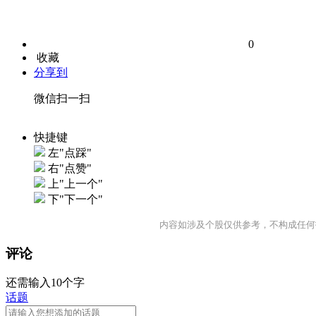
0
收藏
分享到
微信扫一扫
快捷键
左"点踩"
右"点赞"
上"上一个"
下"下一个"
内容如涉及个股仅供参考，不构成任何
评论
还需输入10个字
话题