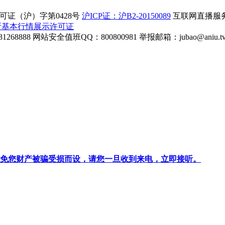
证（沪）字第0428号
沪ICP证：沪B2-20150089
互联网直播服务企
所基本行情展示许可证
268888
网站安全值班QQ：800800981
举报邮箱：
jubao@aniu.t
针对避免您财产被骗受损而设，请您一旦收到来电，立即接听。