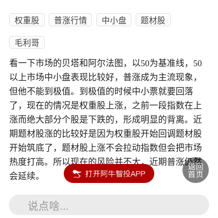
权重股
普涨行情
中小盘
题材股
毛利哥
看一下市场的贝塔和阿尔法图，以50为基准线，50
以上市场中小盘表现比较好，普涨成为主流现象，
但他不能到极值。到极值的时候中小票就要回落
了，现在的情况是权重股上涨，之前一段指数在上
涨而绝大部分个股是下跌的，形成明显的背离。近
期题材股涨的比较好是因为权重股开始回调题材股
开始筑底了，题材股上涨不会拉动指数但会把市场
热度打高。所以现在的风险并不大，近期普涨仍然
会延续。
说点啥...
内容如涉及个股仅供参考，不构成任何投资建议！投资风险自负。
投资有风险，入市须谨慎。