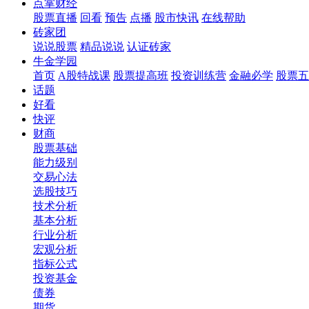
点掌财经
股票直播
回看
预告
点播
股市快讯
在线帮助
砖家团
说说股票
精品说说
认证砖家
牛金学园
首页
A股特战课
股票提高班
投资训练营
金融必学
股票五
话题
好看
快评
财商
股票基础
能力级别
交易心法
选股技巧
技术分析
基本分析
行业分析
宏观分析
指标公式
投资基金
债券
期货