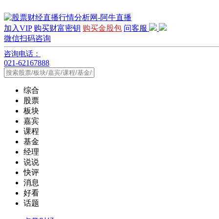
加入VIP
购买财富密钥
购买金股包
问客服
微信扫码咨询
咨询电话：
021-62167888
综合
股票
板块
嘉宾
课程
基金
经理
说说
快评
消息
好看
话题