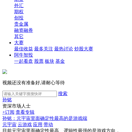
外汇
期权
创投
贵金属
融资融券
其它
大赛
最佳收益
最多关注
最热讨论
炒股大赛
阿牛智投
一起看盘
股票
板块
基金
视频还没有准备好,请耐心等待
搜索
孙铭
资深市场人士
+订阅
查看专辑
孙铭：元宇宙里面确定性最高的是游戏端
元宇宙
云游戏
应用
带动
目前元宇宙里面确定性最高、逻辑性最强的是游戏方向，