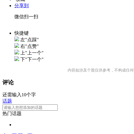
分享到
微信扫一扫
快捷键
左"点踩"
右"点赞"
上"上一个"
下"下一个"
内容如涉及个股仅供参考，不构成任何
评论
还需输入10个字
话题
热门话题