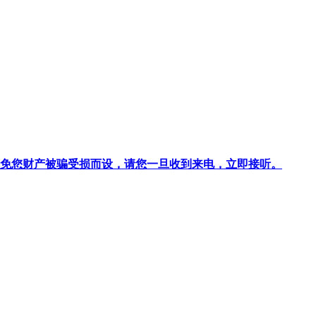
针对避免您财产被骗受损而设，请您一旦收到来电，立即接听。