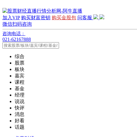
加入VIP
购买财富密钥
购买金股包
问客服
微信扫码咨询
咨询电话：
021-62167888
综合
股票
板块
嘉宾
课程
基金
经理
说说
快评
消息
好看
话题