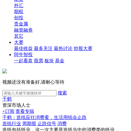
外汇
期权
创投
贵金属
融资融券
其它
大赛
最佳收益
最多关注
最热讨论
炒股大赛
阿牛智投
一起看盘
股票
板块
基金
视频还没有准备好,请耐心等待
搜索
千鹤
资深市场人士
+订阅
查看专辑
千鹤：造纸应往消费看，生活用纸会止跌
造纸行业
周期股
止跌信号
消费
造纸包括纸业，这一次主要是造纸当中的消费类的纸业，