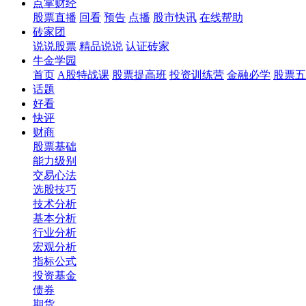
点掌财经
股票直播
回看
预告
点播
股市快讯
在线帮助
砖家团
说说股票
精品说说
认证砖家
牛金学园
首页
A股特战课
股票提高班
投资训练营
金融必学
股票五
话题
好看
快评
财商
股票基础
能力级别
交易心法
选股技巧
技术分析
基本分析
行业分析
宏观分析
指标公式
投资基金
债券
期货