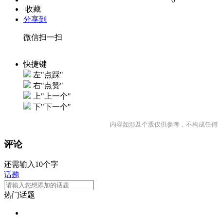
收藏
分享到
微信扫一扫
快捷键
左"点踩"
右"点赞"
上"上一个"
下"下一个"
内容如涉及个股仅供参考，不构成任何
评论
还需输入10个字
话题
热门话题