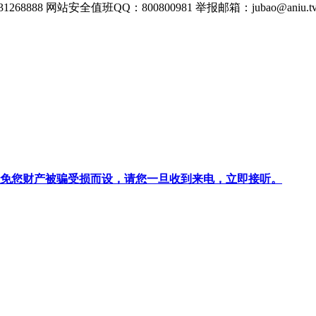
268888
网站安全值班QQ：800800981
举报邮箱：
jubao@aniu.t
针对避免您财产被骗受损而设，请您一旦收到来电，立即接听。