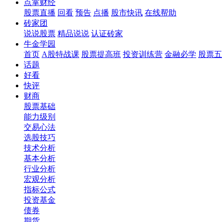
点掌财经
股票直播
回看
预告
点播
股市快讯
在线帮助
砖家团
说说股票
精品说说
认证砖家
牛金学园
首页
A股特战课
股票提高班
投资训练营
金融必学
股票五
话题
好看
快评
财商
股票基础
能力级别
交易心法
选股技巧
技术分析
基本分析
行业分析
宏观分析
指标公式
投资基金
债券
期货