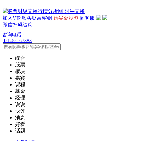
加入VIP
购买财富密钥
购买金股包
问客服
微信扫码咨询
咨询电话：
021-62167888
综合
股票
板块
嘉宾
课程
基金
经理
说说
快评
消息
好看
话题