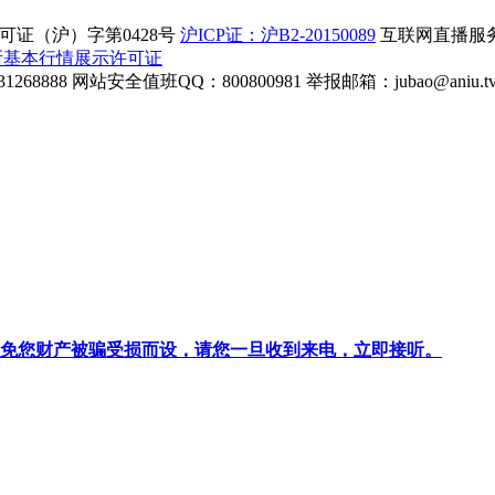
证（沪）字第0428号
沪ICP证：沪B2-20150089
互联网直播服务企
所基本行情展示许可证
268888
网站安全值班QQ：800800981
举报邮箱：
jubao@aniu.t
针对避免您财产被骗受损而设，请您一旦收到来电，立即接听。