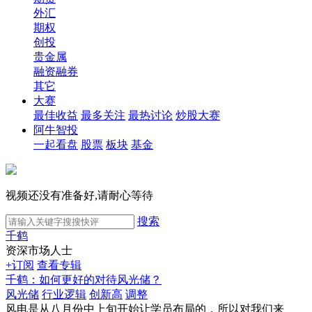
外汇
期权
创投
贵金属
融资融券
其它
大赛
最佳收益
最多关注
最热讨论
炒股大赛
阿牛智投
一起看盘
股票
板块
基金
视频还没有准备好,请耐心等待
搜索
千鹤
资深市场人士
+订阅
查看专辑
千鹤：如何更好的对待风光储？
风光储
行业逻辑
创新高
调整
风电是从八月份中上旬开始让学员布局的，所以对我们来