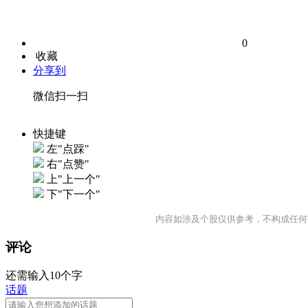
0
收藏
分享到
微信扫一扫
快捷键
左"点踩"
右"点赞"
上"上一个"
下"下一个"
内容如涉及个股仅供参考，不构成任何
评论
还需输入10个字
话题